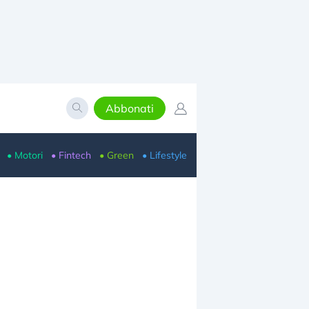
Abbonati
• Motori
• Fintech
• Green
• Lifestyle