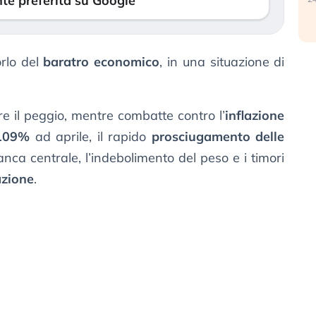
te preferita su Google
orlo del
baratro economico
, in una situazione di
re il peggio, mentre combatte contro l’
inflazione
 109%
ad aprile, il rapido
prosciugamento delle
nca centrale, l’indebolimento del peso e i timori
azione
.