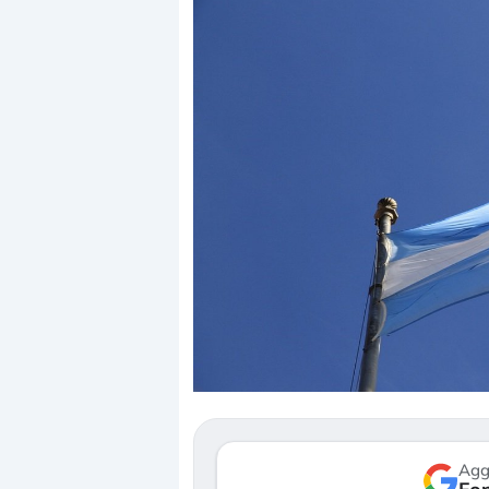
Dalle valutazioni estr
correzione. Cosa sta g
repricing degli asset?
Gli investitori stanno 
mostrando segni di s
verso le (…)
Agg
3 agosto 2026