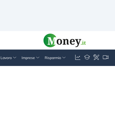
& Lavoro
Imprese
Risparmio