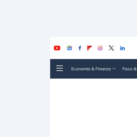
Economia & Finanza
Fisco 