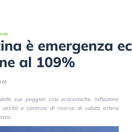
onale
ntina è emergenza e
one al 109%
2:05
elle sue peggiori crisi economiche. Inflazione
, siccità e carenza di riserve di valuta estera
enza.