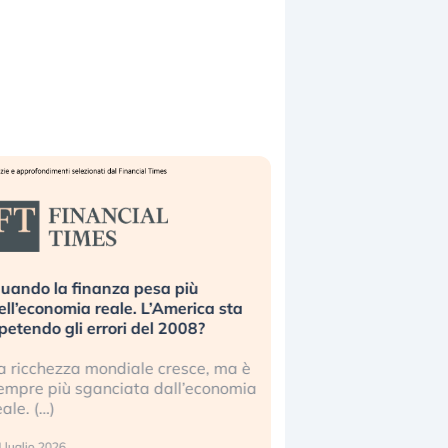
uando la finanza pesa più
Russia e Cina pronti
ell’economia reale. L’America sta
Starlink. Gli investit
ipetendo gli errori del 2008?
sottovalutando il ris
a ricchezza mondiale cresce, ma è
Gli investitori tech c
empre più sganciata dall’economia
ignorare il rischio geop
eale. (…)
17 luglio 2026
 luglio 2026