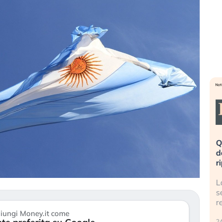
eme alla
«La mia vita è rovinata». Investitori
Q
uidando il
in preda al panico dopo lo scoppio
d
della bolla AI
r
finalmente
Il crollo della bolla AI travolge il
L
tanchezza
Kospi, mentre gli investitori retail (…)
s
r
30 luglio 2026
iungi Money.it come
24