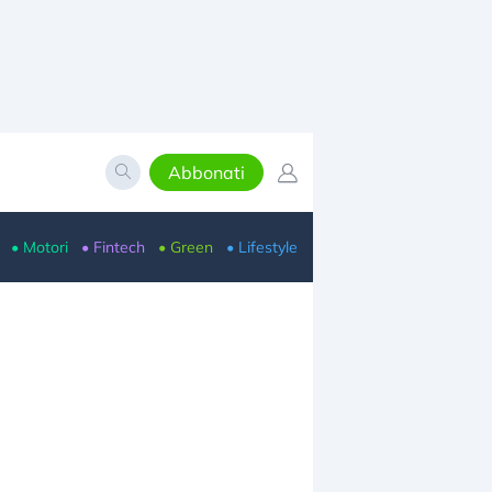
Abbonati
• Motori
• Fintech
• Green
• Lifestyle