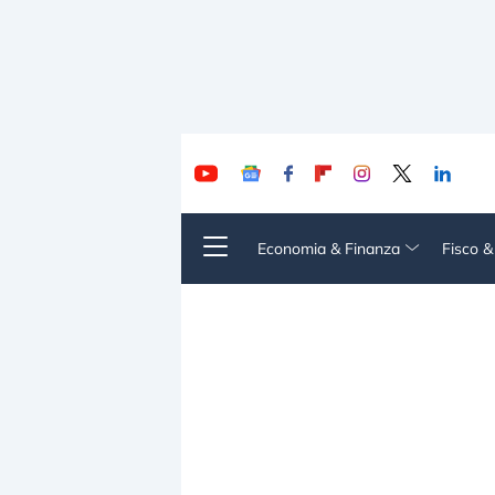
Economia & Finanza
Fisco 