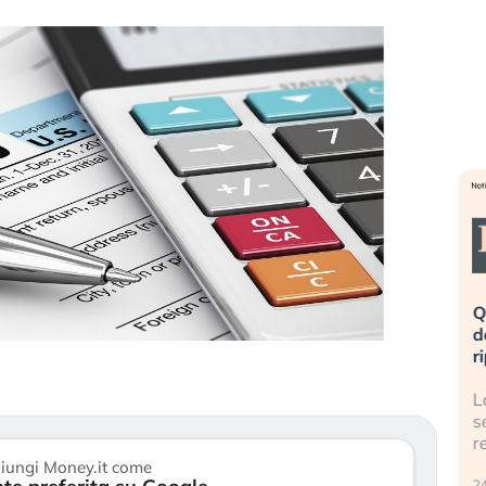
ata». Investitori
Quando la finanza pesa più
dopo lo scoppio
dell’economia reale. L’America sta
ripetendo gli errori del 2008?
AI travolge il
La ricchezza mondiale cresce, ma è
estitori retail (…)
sempre più sganciata dall’economia
reale. (…)
iungi Money.it come
24 luglio 2026