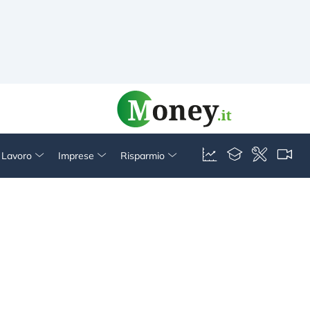
& Lavoro
Imprese
Risparmio