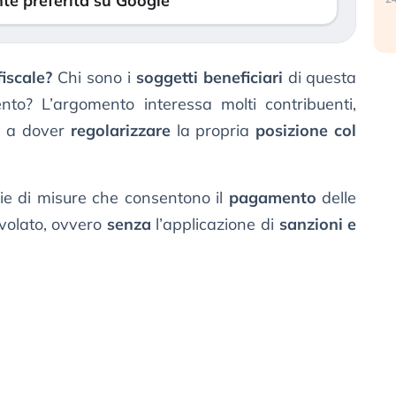
te preferita su Google
iscale?
Chi sono i
soggetti beneficiari
di questa
to? L’argomento interessa molti contribuenti,
no a dover
regolarizzare
la propria
posizione col
erie di misure che consentono il
pagamento
delle
olato, ovvero
senza
l’applicazione di
sanzioni e