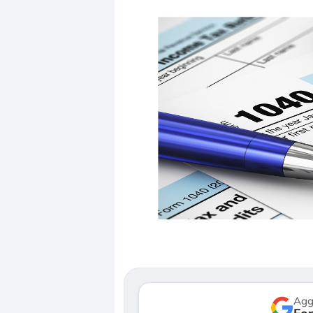
Dalle valutazioni estreme alla
«La mia vita è rovin
correzione. Cosa sta guidando il
in preda al panico 
repricing degli asset?
della bolla AI
Gli investitori stanno finalmente
Il crollo della bolla 
mostrando segni di stanchezza
Kospi, mentre gli inv
verso le (…)
30 luglio 2026
Agg
3 agosto 2026