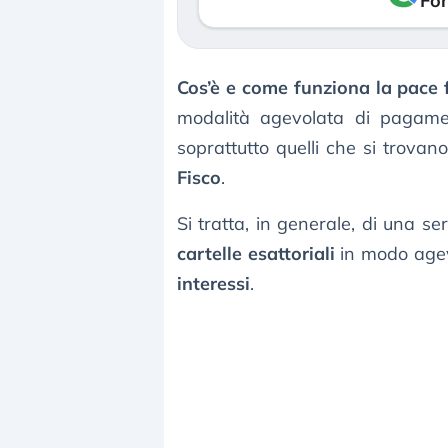
Fon
Cos’è e come funziona la pace f
modalità agevolata di pagamen
soprattutto quelli che si trova
Fisco
.
Si tratta, in generale, di una s
cartelle esattoriali
in modo agev
interessi
.