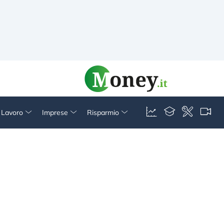
& Lavoro
Imprese
Risparmio