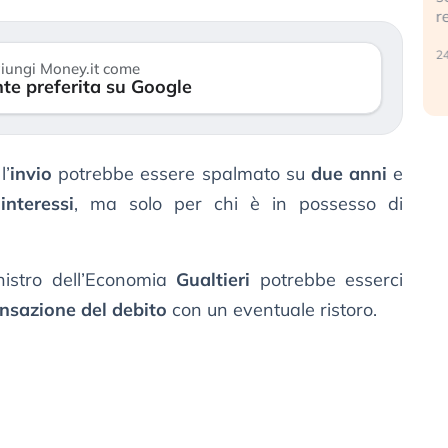
r
30 luglio 2026
24
iungi Money.it come
te preferita su Google
 l’
invio
potrebbe essere spalmato su
due anni
e
interessi
, ma solo per chi è in possesso di
inistro dell’Economia
Gualtieri
potrebbe esserci
sazione del debito
con un eventuale ristoro.