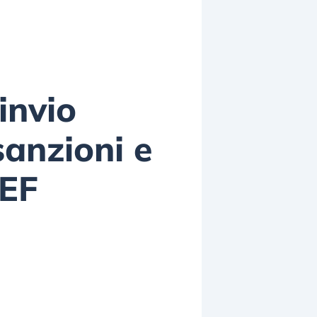
invio
anzioni e
MEF