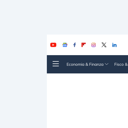
Economia & Finanza
Fisco 