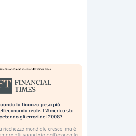
uando la finanza pesa più
Russia e Cina pronti
ell’economia reale. L’America sta
Starlink. Gli investit
ipetendo gli errori del 2008?
sottovalutando il ris
a ricchezza mondiale cresce, ma è
Gli investitori tech c
empre più sganciata dall’economia
ignorare il rischio geop