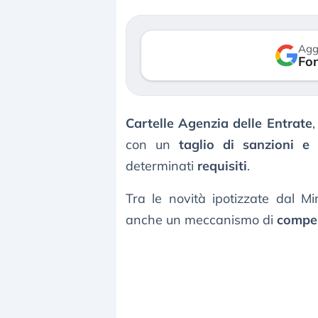
verso le (…)
3 agosto 2026
Agg
Fon
Cartelle Agenzia delle Entrate
,
con un
taglio di sanzioni e 
determinati
requisiti
.
Tra le novità ipotizzate dal M
anche un meccanismo di
compen