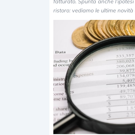
fatturato. Spunta anche l’ipotes
ristoro: vediamo le ultime novità 
Dalle valutazioni estr
correzione. Cosa sta g
repricing degli asset?
Gli investitori stanno 
mostrando segni di s