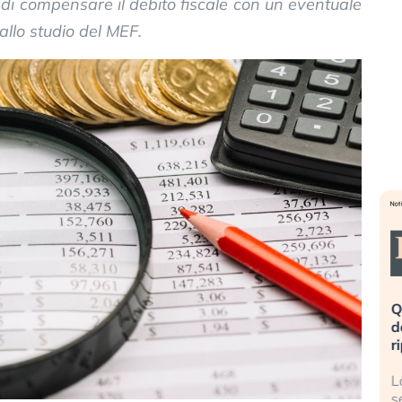
i di compensare il debito fiscale con un eventuale
allo studio del MEF.
eme alla
«La mia vita è rovinata». Investitori
Q
uidando il
in preda al panico dopo lo scoppio
d
della bolla AI
r
finalmente
Il crollo della bolla AI travolge il
L
tanchezza
Kospi, mentre gli investitori retail (…)
s