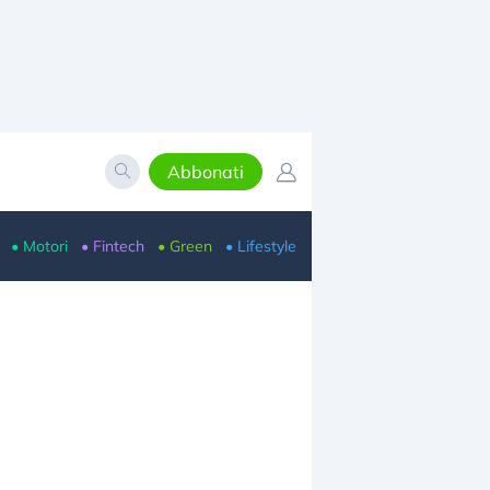
Abbonati
• Motori
• Fintech
• Green
• Lifestyle