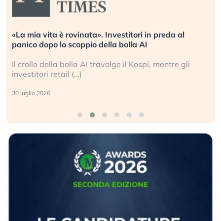
«La mia vita è rovinata». Investitori in preda al
panico dopo lo scoppio della bolla AI
Il crollo della bolla AI travolge il Kospi, mentre gli
investitori retail (…)
30 luglio 2026