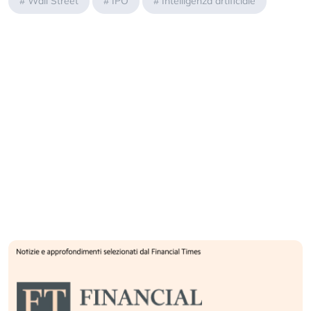
#
Wall Street
#
IPO
#
Intelligenza artificiale