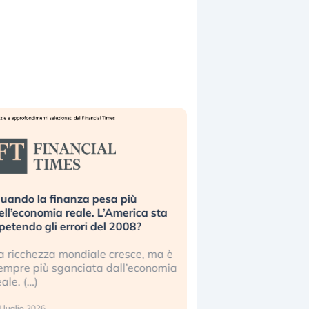
uando la finanza pesa più
Russia e Cina pronti
ell’economia reale. L’America sta
Starlink. Gli investit
ipetendo gli errori del 2008?
sottovalutando il ris
a ricchezza mondiale cresce, ma è
Gli investitori tech c
empre più sganciata dall’economia
ignorare il rischio geop
eale. (…)
17 luglio 2026
 luglio 2026