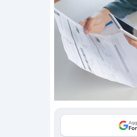
Dalle valutazioni estr
correzione. Cosa sta g
repricing degli asset?
Gli investitori stanno 
mostrando segni di s
Agg
verso le (…)
Fon
3 agosto 2026