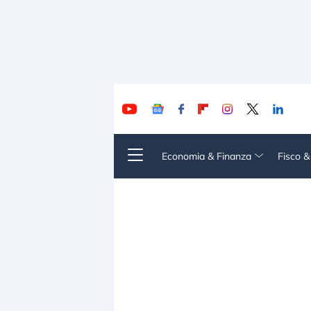
Economia & Finanza
Fisco 