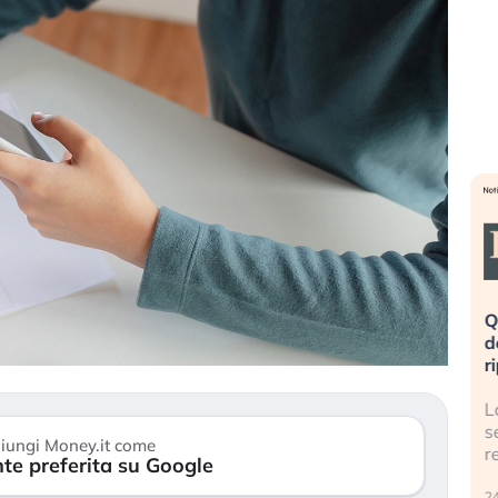
eme alla
«La mia vita è rovinata». Investitori
Q
uidando il
in preda al panico dopo lo scoppio
d
della bolla AI
r
finalmente
Il crollo della bolla AI travolge il
L
tanchezza
Kospi, mentre gli investitori retail (…)
s
iungi Money.it come
r
te preferita su Google
30 luglio 2026
24