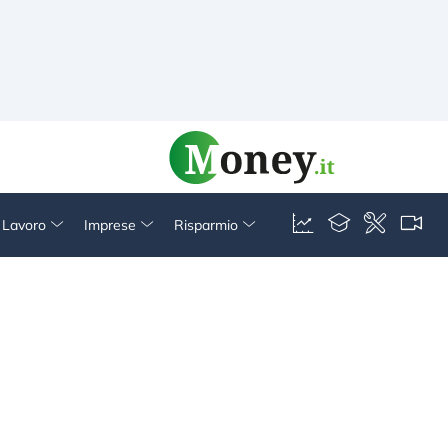
& Lavoro
Imprese
Risparmio