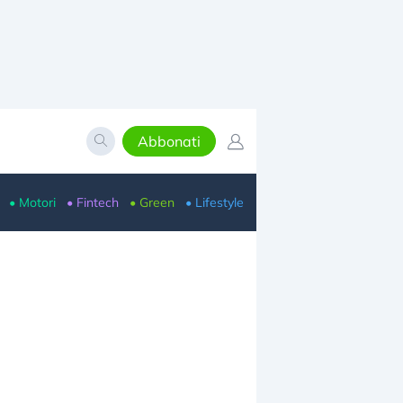
Abbonati
• Motori
• Fintech
• Green
• Lifestyle