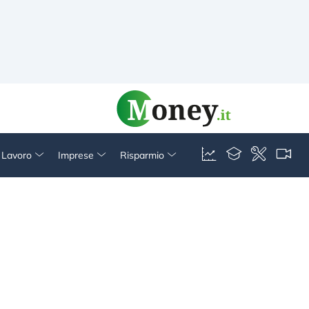
& Lavoro
Imprese
Risparmio