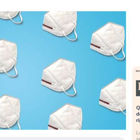
eme alla
«La mia vita è rovinata». Investitori
Q
uidando il
in preda al panico dopo lo scoppio
d
della bolla AI
r
finalmente
Il crollo della bolla AI travolge il
L
tanchezza
Kospi, mentre gli investitori retail (…)
s