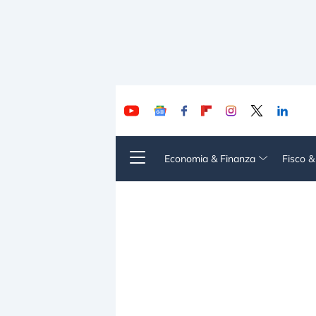
Economia & Finanza
Fisco 