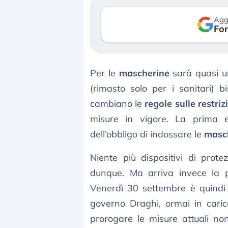
verso le (…)
Agg
Fon
3 agosto 2026
Per le
mascherine
sarà quasi un
(rimasto solo per i sanitari)
cambiano le
regole sulle restriz
misure in vigore. La prima e
dell’obbligo di indossare le
masc
Niente più dispositivi di prot
dunque. Ma arriva invece la p
Venerdì 30 settembre è quindi l’
governo Draghi, ormai in carica
prorogare le misure attuali n