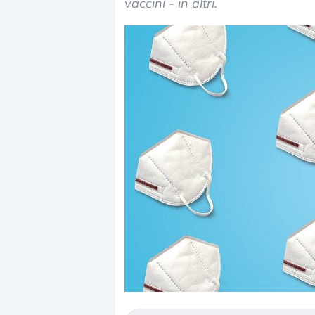
vaccini - in altri.
Dalle valutazioni estr
correzione. Cosa sta g
repricing degli asset?
Gli investitori stanno 
mostrando segni di s