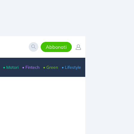
Abbonati
• Motori
• Fintech
• Green
• Lifestyle