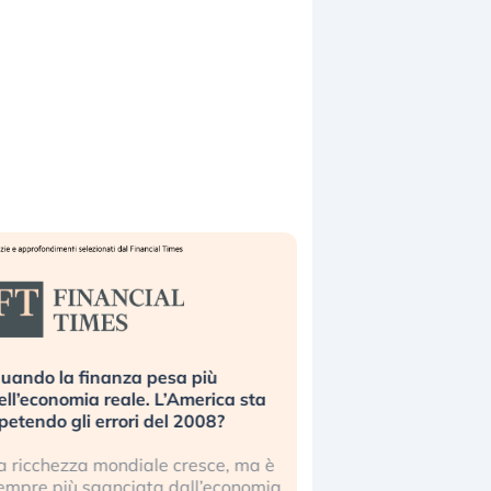
uando la finanza pesa più
Russia e Cina pronti
ell’economia reale. L’America sta
Starlink. Gli investit
ipetendo gli errori del 2008?
sottovalutando il ris
a ricchezza mondiale cresce, ma è
Gli investitori tech c
empre più sganciata dall’economia
ignorare il rischio geop