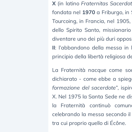
X
(in latino
Fraternitas Sacerdota
fondata nel
1970
a Friburgo, in
Tourcoing, in Francia, nel 1905
dello Spirito Santo, missionar
diventare uno dei più duri opposi
II
: l’abbandono della messa in la
principio della libertà religiosa de
La Fraternità nacque come soci
dichiarato - come ebbe a spiega
formazione del sacerdote
”, isp
X. Nel 1975 la Santa Sede ne d
la Fraternità continuò comun
celebrando la messa secondo il r
tra cui proprio quello di Écône.