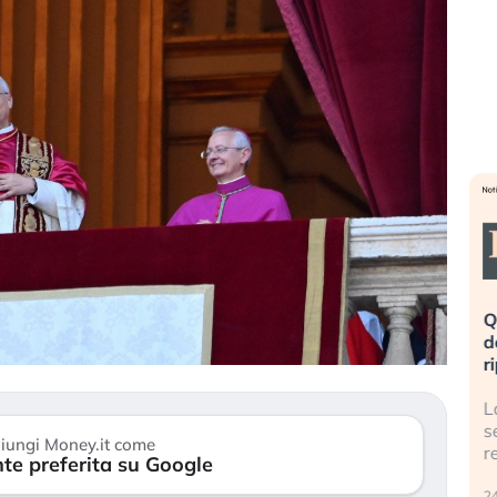
eme alla
«La mia vita è rovinata». Investitori
Q
uidando il
in preda al panico dopo lo scoppio
d
della bolla AI
r
finalmente
Il crollo della bolla AI travolge il
L
tanchezza
Kospi, mentre gli investitori retail (…)
s
iungi Money.it come
r
te preferita su Google
30 luglio 2026
24