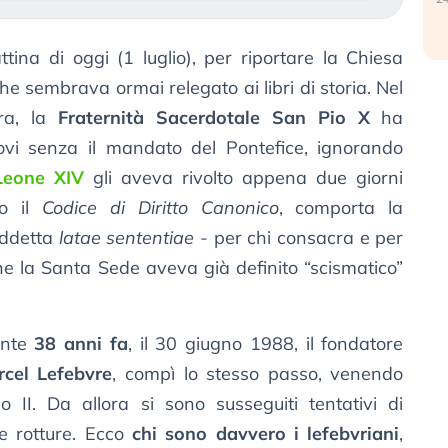
ina di oggi (1 luglio), per riportare la Chiesa
he sembrava ormai relegato ai libri di storia. Nel
era, la
Fraternità Sacerdotale San Pio X
ha
ovi senza il mandato del Pontefice, ignorando
Leone XIV
gli aveva rivolto appena due giorni
do il
Codice di Diritto Canonico
, comporta la
iddetta
latae sententiae
- per chi consacra e per
he la Santa Sede aveva già definito “scismatico”
ente
38 anni fa
, il 30 giugno 1988, il fondatore
cel Lefebvre
, compì lo stesso passo, venendo
II. Da allora si sono susseguiti tentativi di
ve rotture. Ecco
chi sono davvero i lefebvriani
,