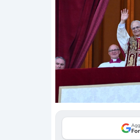
Dalle valutazioni estr
correzione. Cosa sta g
repricing degli asset?
Gli investitori stanno 
mostrando segni di s
Agg
verso le (…)
Fon
3 agosto 2026