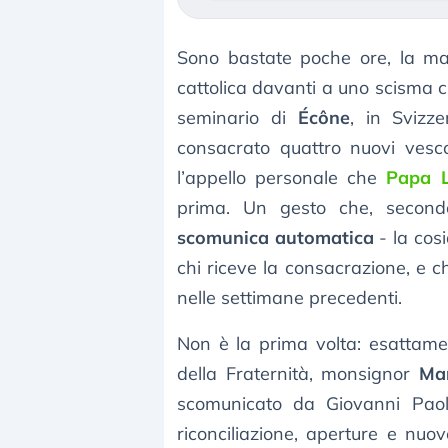
Sono bastate poche ore, la matt
cattolica davanti a uno scisma c
seminario di
Écône
, in Svizz
consacrato quattro nuovi vesc
l’appello personale che
Papa 
prima. Un gesto che, secon
scomunica automatica
- la cos
chi riceve la consacrazione, e c
nelle settimane precedenti.
Non è la prima volta: esattam
della Fraternità, monsignor
Mar
scomunicato da Giovanni Paolo 
riconciliazione, aperture e nuo