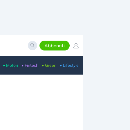
Abbonati
• Motori
• Fintech
• Green
• Lifestyle