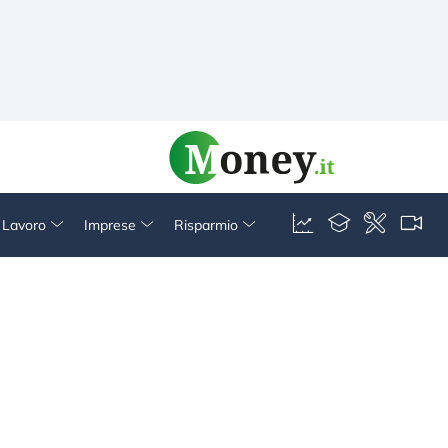
& Lavoro
Imprese
Risparmio