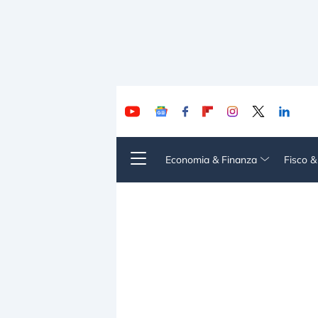
Economia & Finanza
Fisco 