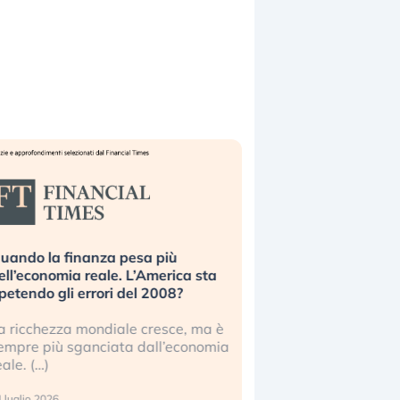
uando la finanza pesa più
Russia e Cina pronti
ell’economia reale. L’America sta
Starlink. Gli investit
ipetendo gli errori del 2008?
sottovalutando il ris
a ricchezza mondiale cresce, ma è
Gli investitori tech c
empre più sganciata dall’economia
ignorare il rischio geop
eale. (…)
17 luglio 2026
 luglio 2026