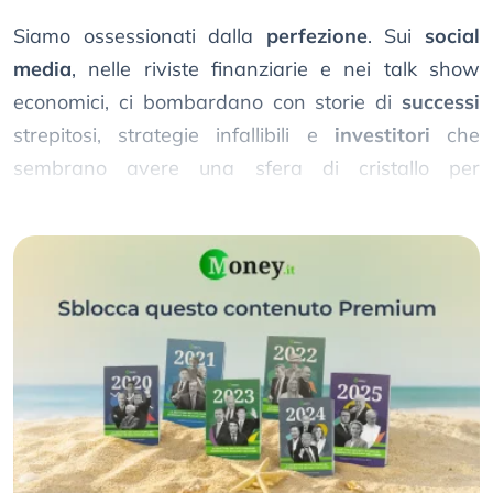
Siamo ossessionati dalla
perfezione
. Sui
social
media
, nelle riviste finanziarie e nei talk show
economici, ci bombardano con storie di
successi
strepitosi, strategie infallibili e
investitori
che
sembrano avere una sfera di cristallo per
prevedere il futuro dei
mercati
.