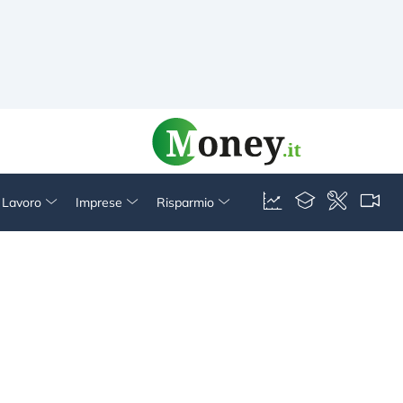
& Lavoro
Imprese
Risparmio