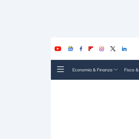
Economia & Finanza
Fisco 