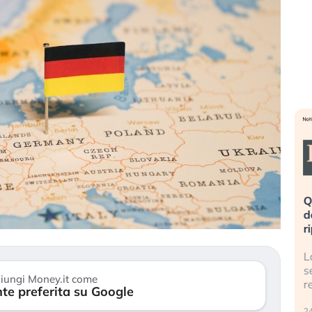
a». Investitori
Quando la finanza pesa più
po lo scoppio
dell’economia reale. L’America sta
ripetendo gli errori del 2008?
 travolge il
La ricchezza mondiale cresce, ma è
titori retail (…)
sempre più sganciata dall’economia
iungi Money.it come
reale. (…)
te preferita su Google
24 luglio 2026