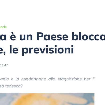
onale
 è un Paese blocca
 le previsioni
11:47
ania e la condannano alla stagnazione per il
esa tedesca?