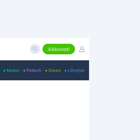
Abbonati
• Motori
• Fintech
• Green
• Lifestyle