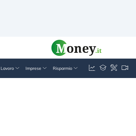
& Lavoro
Imprese
Risparmio