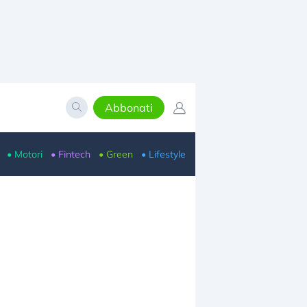
Abbonati
• Motori
• Fintech
• Green
• Lifestyle