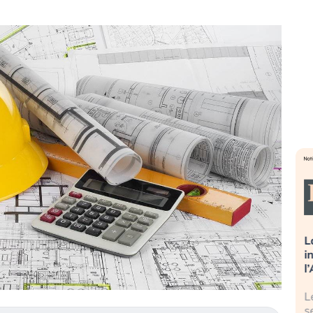
sa più
Russia e Cina pronti a spegnere
L
’America sta
Starlink. Gli investitori stanno
i
l 2008?
sottovalutando il rischio?
l
 cresce, ma è
Gli investitori tech continuano a
L
dall’economia
ignorare il rischio geopolitico: il (…)
s