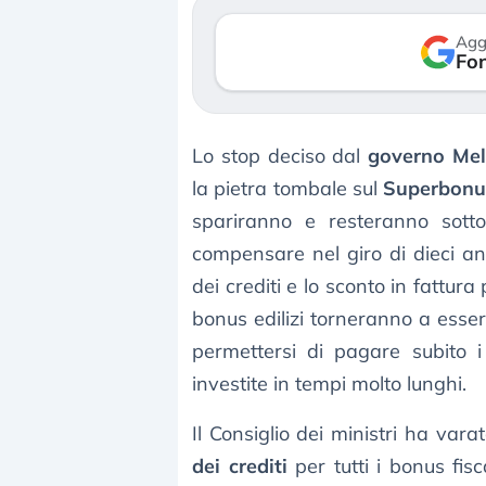
reale. (…)
luglio 2026
Agg
Fon
24 luglio 2026
Lo stop deciso dal
governo Mel
la pietra tombale sul
Superbonu
spariranno e resteranno sott
compensare nel giro di dieci an
dei crediti e lo sconto in fattu
bonus edilizi torneranno a esser
permettersi di pagare subito i 
investite in tempi molto lunghi.
Il Consiglio dei ministri ha va
dei crediti
per tutti i bonus fisc