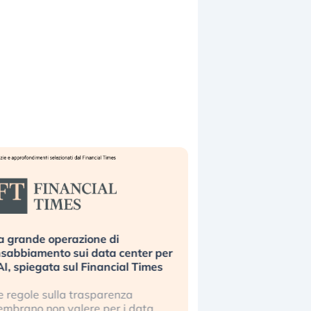
a grande operazione di
Bending Spoons non 
nsabbiamento sui data center per
la tecnologia europe
’AI, spiegata sul Financial Times
scalare?
e regole sulla trasparenza
Perché gli americani e 
embrano non valere per i data
stanno superando in 