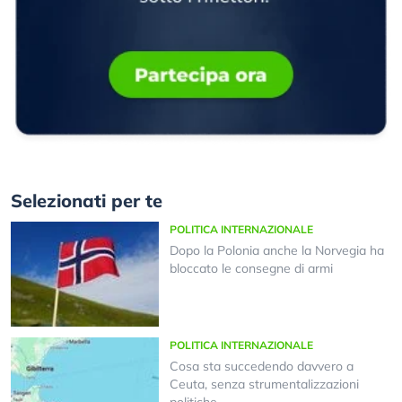
Selezionati per te
POLITICA INTERNAZIONALE
Dopo la Polonia anche la Norvegia ha
bloccato le consegne di armi
POLITICA INTERNAZIONALE
Cosa sta succedendo davvero a
Ceuta, senza strumentalizzazioni
politiche