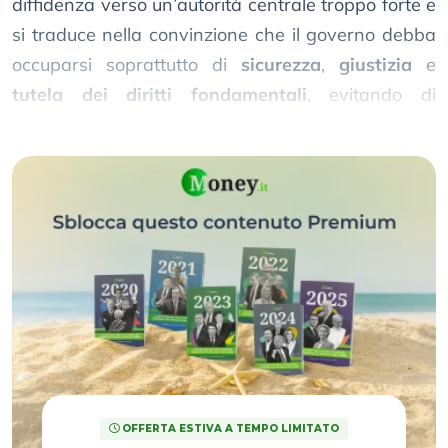
diffidenza verso un’autorità centrale troppo forte e
si traduce nella convinzione che il governo debba
occuparsi soprattutto di
sicurezza
,
giustizia
e
tutela dei diritti fondamentali
, evitando di
invadere la vita economica e privata dei cittadini.
OFFERTA ESTIVA A TEMPO LIMITATO