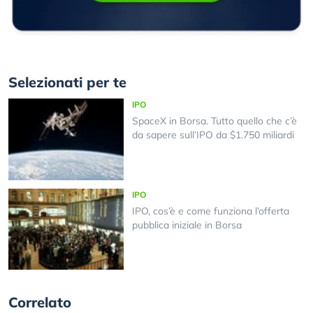
Selezionati per te
IPO
SpaceX in Borsa. Tutto quello che c’è
da sapere sull’IPO da $1.750 miliardi
IPO
IPO, cos’è e come funziona l’offerta
pubblica iniziale in Borsa
Correlato