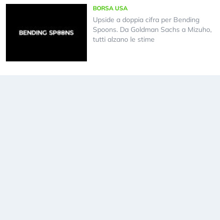
BORSA USA
Upside a doppia cifra per Bending
Spoons. Da Goldman Sachs a Mizuho,
tutti alzano le stime