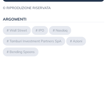
© RIPRODUZIONE RISERVATA
ARGOMENTI
#
Wall Street
#
IPO
#
Nasdaq
#
Tamburi Investment Partners SpA
#
Azioni
#
Bending Spoons