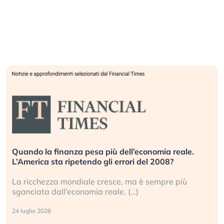
Russia e Cina pronti a spegnere Starlink. Gli
investitori stanno sottovalutando il rischio?
Gli investitori tech continuano a ignorare il rischio
geopolitico: il (…)
17 luglio 2026