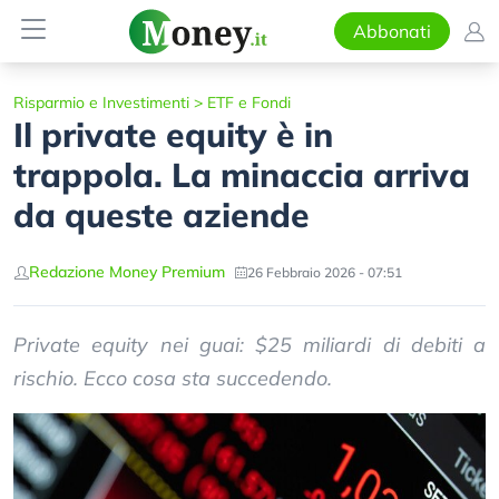
Abbonati
Risparmio e Investimenti
>
ETF e Fondi
Il private equity è in
trappola. La minaccia arriva
da queste aziende
Redazione Money Premium
26 Febbraio 2026 - 07:51
Private equity nei guai: $25 miliardi di debiti a
rischio. Ecco cosa sta succedendo.