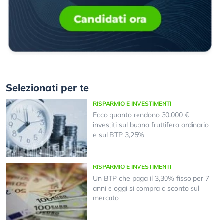
Selezionati per te
RISPARMIO E INVESTIMENTI
Ecco quanto rendono 30.000 €
investiti sul buono fruttifero ordinario
e sul BTP 3,25%
RISPARMIO E INVESTIMENTI
Un BTP che paga il 3,30% fisso per 7
anni e oggi si compra a sconto sul
mercato