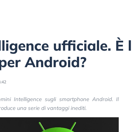
ligence ufficiale. È 
 per Android?
:42
mini Intelligence sugli smartphone Android. Il
roduce una serie di vantaggi inediti.