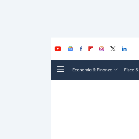
Economia & Finanza
Fisco 