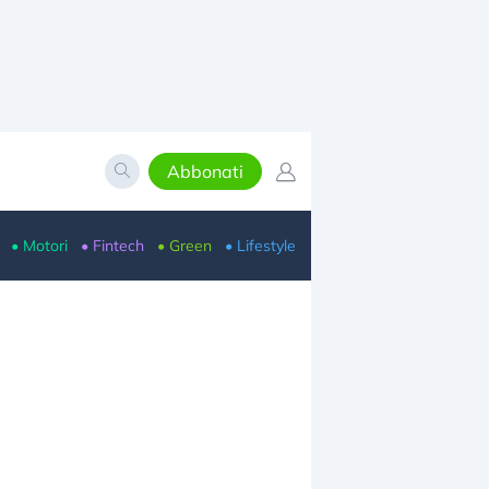
Abbonati
• Motori
• Fintech
• Green
• Lifestyle