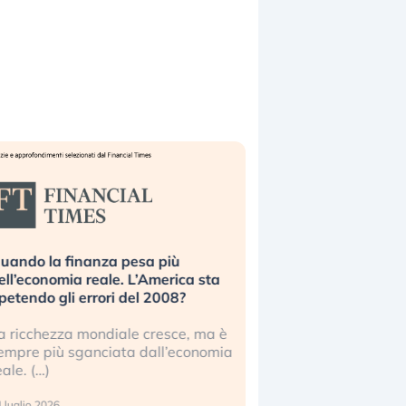
uando la finanza pesa più
Russia e Cina pronti
ell’economia reale. L’America sta
Starlink. Gli investit
ipetendo gli errori del 2008?
sottovalutando il ris
a ricchezza mondiale cresce, ma è
Gli investitori tech c
empre più sganciata dall’economia
ignorare il rischio geop
eale. (…)
17 luglio 2026
 luglio 2026