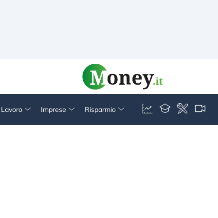
& Lavoro
Imprese
Risparmio