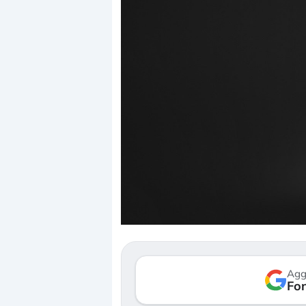
Dalle valutazioni estr
correzione. Cosa sta g
repricing degli asset?
Gli investitori stanno 
mostrando segni di s
Agg
verso le (…)
Fon
3 agosto 2026