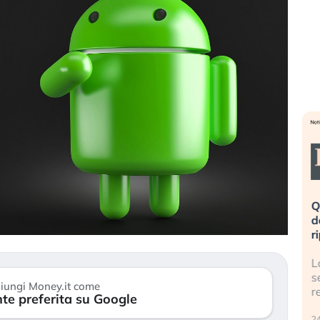
eme alla
«La mia vita è rovinata». Investitori
Q
uidando il
in preda al panico dopo lo scoppio
d
della bolla AI
r
finalmente
Il crollo della bolla AI travolge il
L
tanchezza
Kospi, mentre gli investitori retail (…)
s
iungi Money.it come
r
te preferita su Google
30 luglio 2026
24