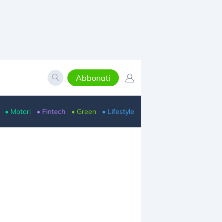
Abbonati
• Motori
• Fintech
• Green
• Lifestyle