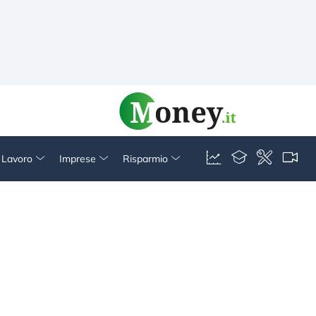
& Lavoro
Imprese
Risparmio