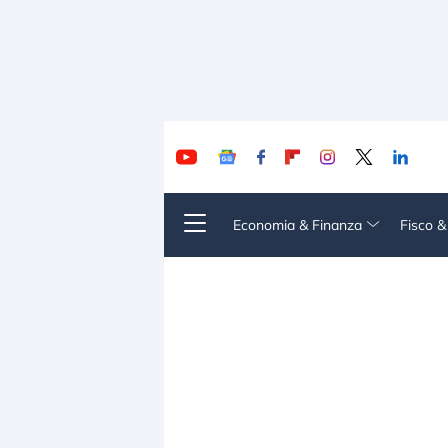
Economia & Finanza
Fisco 