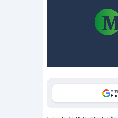
Dalle valutazioni estr
correzione. Cosa sta g
repricing degli asset?
Gli investitori stanno 
mostrando segni di s
Agg
verso le (…)
Fon
3 agosto 2026