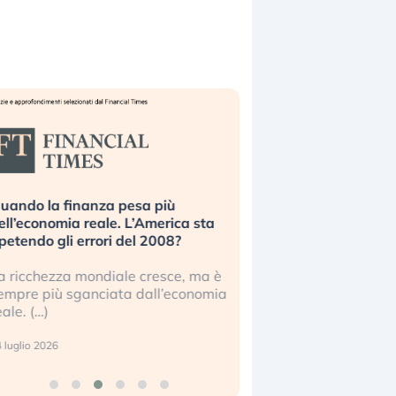
uando la finanza pesa più
Russia e Cina pronti
ell’economia reale. L’America sta
Starlink. Gli investit
ipetendo gli errori del 2008?
sottovalutando il ris
a ricchezza mondiale cresce, ma è
Gli investitori tech c
empre più sganciata dall’economia
ignorare il rischio geop
eale. (…)
17 luglio 2026
 luglio 2026