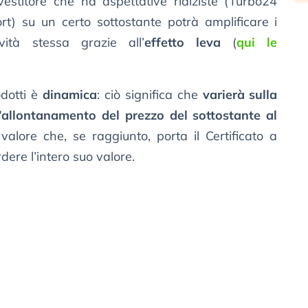
vestitore che ha aspettative rialziste (Turbo24
rt) su un certo sottostante potrà amplificare i
vità stessa grazie all’
effetto leva
(
qui le
odotti è
dinamica
: ciò significa che
varierà sulla
’allontanamento del prezzo del sottostante al
 valore che, se raggiunto, porta il Certificato a
ere l’intero suo valore.