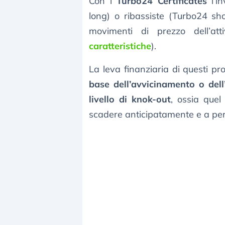
Con i
Turbo24 Certificates
l’in
long) o ribassiste (Turbo24 sho
movimenti di prezzo dell’atti
caratteristiche
).
La leva finanziaria di questi pr
base dell’avvicinamento o dell
livello di knok-out
, ossia quel
scadere anticipatamente e a perd