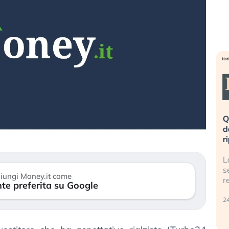
eme alla
«La mia vita è rovinata». Investitori
Q
uidando il
in preda al panico dopo lo scoppio
d
della bolla AI
r
finalmente
Il crollo della bolla AI travolge il
L
tanchezza
Kospi, mentre gli investitori retail (…)
s
iungi Money.it come
r
te preferita su Google
30 luglio 2026
24