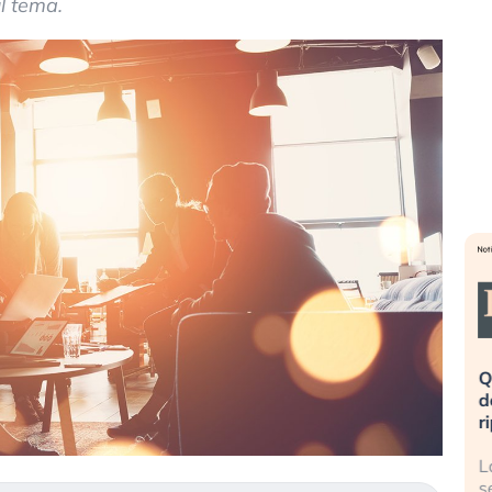
l tema.
eme alla
«La mia vita è rovinata». Investitori
Q
uidando il
in preda al panico dopo lo scoppio
d
della bolla AI
r
finalmente
Il crollo della bolla AI travolge il
L
tanchezza
Kospi, mentre gli investitori retail (…)
s