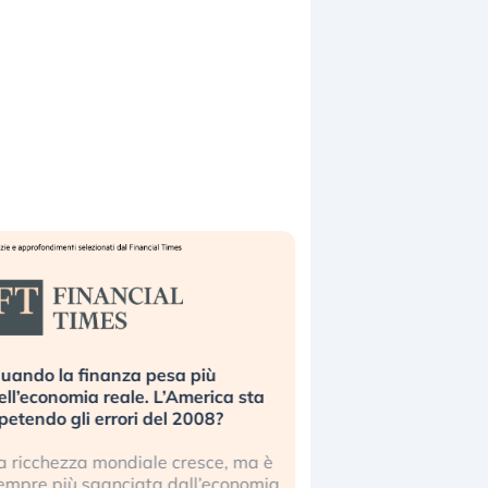
uando la finanza pesa più
Russia e Cina pronti
ell’economia reale. L’America sta
Starlink. Gli investit
ipetendo gli errori del 2008?
sottovalutando il ris
a ricchezza mondiale cresce, ma è
Gli investitori tech c
empre più sganciata dall’economia
ignorare il rischio geop