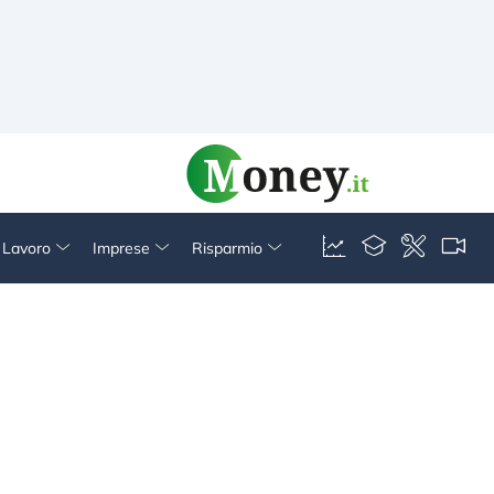
& Lavoro
Imprese
Risparmio