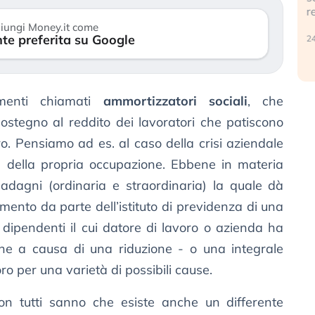
r
30 luglio 2026
iungi Money.it come
te preferita su Google
24
menti chiamati
ammortizzatori sociali
, che
sostegno al reddito dei lavoratori che patiscono
oro. Pensiamo ad es. al caso della crisi aziendale
ia della propria occupazione. Ebbene in materia
uadagni (ordinaria e straordinaria) la quale dà
amento da parte dell’istituto di previdenza di una
dipendenti il cui datore di lavoro o azienda ha
ione a causa di una riduzione - o una integrale
oro per una varietà di possibili cause.
on tutti sanno che esiste anche un differente