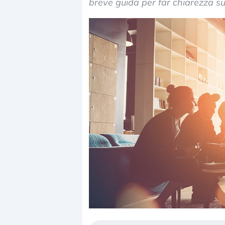
breve guida per far chiarezza su
Dalle valutazioni estr
correzione. Cosa sta g
repricing degli asset?
Gli investitori stanno 
mostrando segni di s