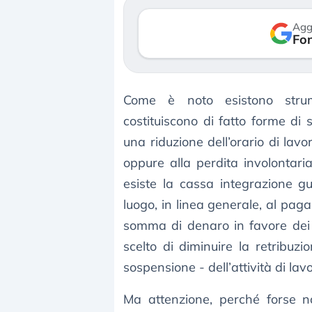
verso le (…)
Agg
Fon
3 agosto 2026
Come è noto esistono stru
costituiscono di fatto forme di 
una riduzione dell’orario di lav
oppure alla perdita involontar
esiste la cassa integrazione g
luogo, in linea generale, al pag
somma di denaro in favore dei 
scelto di diminuire la retribuz
sospensione - dell’attività di lav
Ma attenzione, perché forse n