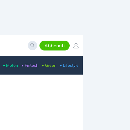
Abbonati
• Motori
• Fintech
• Green
• Lifestyle