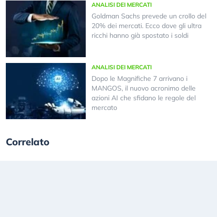
ANALISI DEI MERCATI
Goldman Sachs prevede un crollo del
20% dei mercati. Ecco dove gli ultra
ricchi hanno già spostato i soldi
ANALISI DEI MERCATI
Dopo le Magnifiche 7 arrivano i
MANGOS, il nuovo acronimo delle
azioni AI che sfidano le regole del
mercato
Correlato