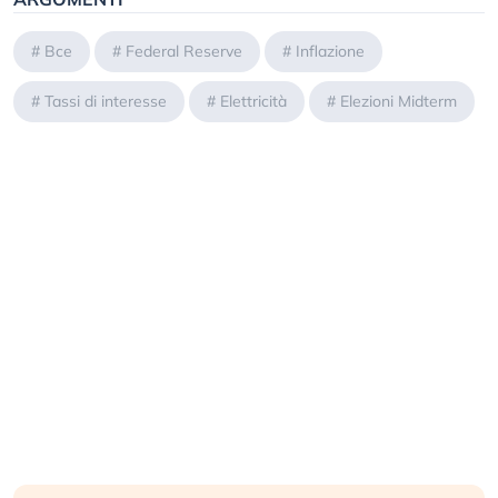
#
Bce
#
Federal Reserve
#
Inflazione
#
Tassi di interesse
#
Elettricità
#
Elezioni Midterm