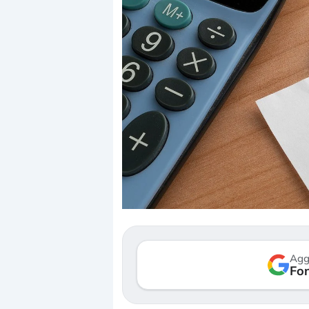
Dalle valutazioni estr
correzione. Cosa sta g
repricing degli asset?
Gli investitori stanno 
mostrando segni di s
verso le (…)
Agg
Fon
3 agosto 2026