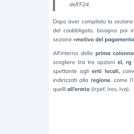
dell’F24.
Dopo aver compilato la sezione
del coobbligato, bisogna poi in
sezione
«motivo del pagament
All’interno della
prima colonna
scegliere tra tre opzioni
el, r
spettante agli
enti locali,
come 
indirizzati alla
regione
, come l’
quelli
all’erario
(Irpef, Ires, Iva).