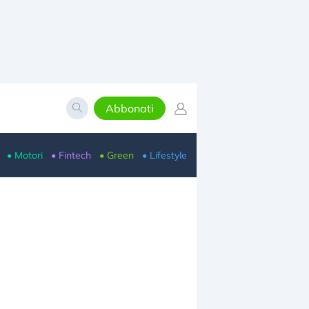
Abbonati
• Motori
• Fintech
• Green
• Lifestyle