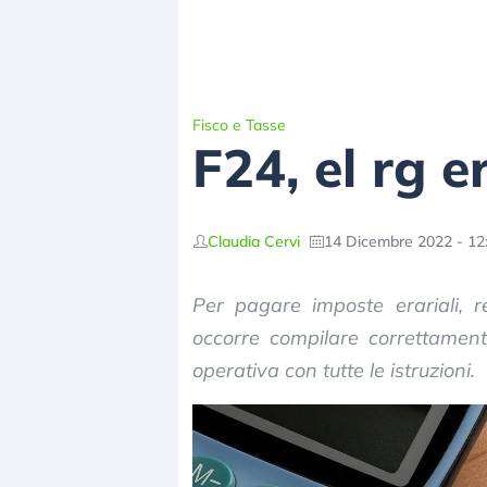
Fisco e Tasse
F24, el rg e
Claudia Cervi
14 Dicembre 2022 - 12
Per pagare imposte erariali, reg
occorre compilare correttamente
operativa con tutte le istruzioni.