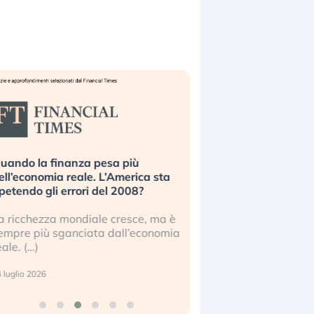
uando la finanza pesa più
Russia e Cina pronti
ell’economia reale. L’America sta
Starlink. Gli investit
ipetendo gli errori del 2008?
sottovalutando il ris
a ricchezza mondiale cresce, ma è
Gli investitori tech c
empre più sganciata dall’economia
ignorare il rischio geop
eale. (…)
17 luglio 2026
 luglio 2026