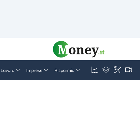
& Lavoro
Imprese
Risparmio