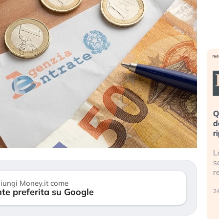
eme alla
«La mia vita è rovinata». Investitori
Q
uidando il
in preda al panico dopo lo scoppio
d
della bolla AI
r
finalmente
Il crollo della bolla AI travolge il
L
tanchezza
Kospi, mentre gli investitori retail (…)
s
r
30 luglio 2026
iungi Money.it come
te preferita su Google
24