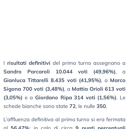
I
risultati definitivi
del primo turno assegnano a
Sandro Parcaroli
10.044 voti (49,96%)
, a
Gianluca Tittarelli
8.435 voti (41,95%)
, a
Marco
Sigona
700 voti (3,48%)
, a
Mattia Orioli
613 voti
(3,05%)
e a
Giordano Ripa
314 voti (1,56%)
. Le
schede bianche sono state
72
, le nulle
350
.
L’affluenza definitiva al primo turno si era fermata
al
56,47%
: in calo di circa
9 punti percentuali