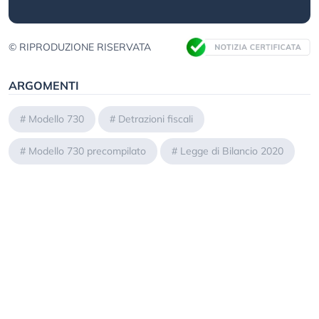
© RIPRODUZIONE RISERVATA
ARGOMENTI
#
Modello 730
#
Detrazioni fiscali
#
Modello 730 precompilato
#
Legge di Bilancio 2020