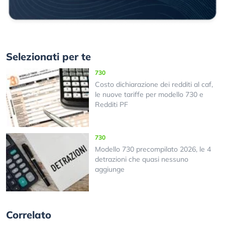
Selezionati per te
730
Costo dichiarazione dei redditi al caf,
le nuove tariffe per modello 730 e
Redditi PF
730
Modello 730 precompilato 2026, le 4
detrazioni che quasi nessuno
aggiunge
Correlato