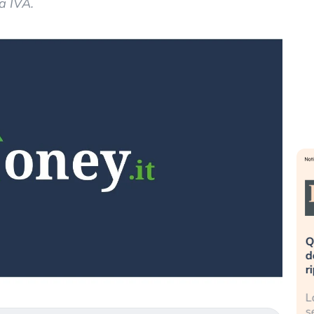
a IVA.
eme alla
«La mia vita è rovinata». Investitori
Q
uidando il
in preda al panico dopo lo scoppio
d
della bolla AI
r
finalmente
Il crollo della bolla AI travolge il
L
tanchezza
Kospi, mentre gli investitori retail (…)
s