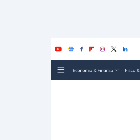
Economia & Finanza
Fisco 