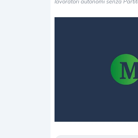
lavoratori autonomi senza Partit
Dalle valutazioni estr
correzione. Cosa sta g
repricing degli asset?
Gli investitori stanno 
mostrando segni di s