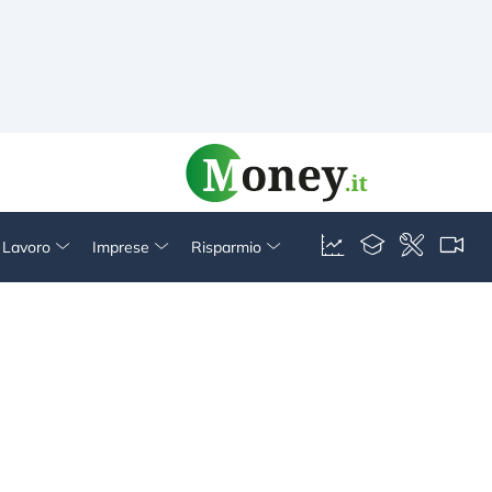
& Lavoro
Imprese
Risparmio