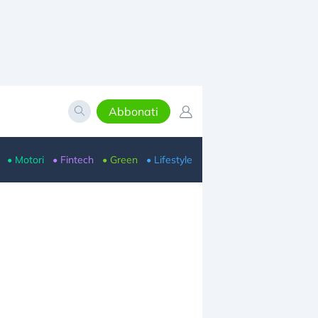
Abbonati
• Motori
• Fintech
• Green
• Lifestyle