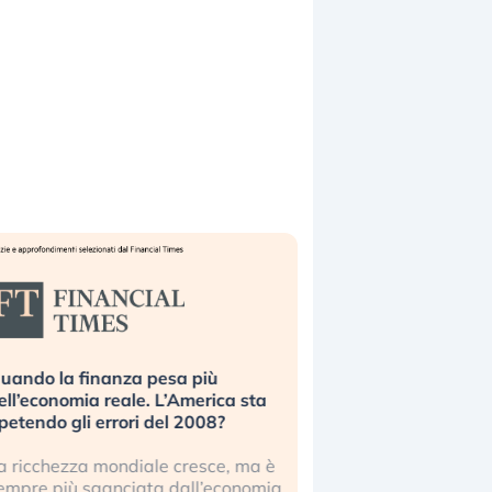
uando la finanza pesa più
Russia e Cina pronti
ell’economia reale. L’America sta
Starlink. Gli investit
ipetendo gli errori del 2008?
sottovalutando il ris
a ricchezza mondiale cresce, ma è
Gli investitori tech c
empre più sganciata dall’economia
ignorare il rischio geop