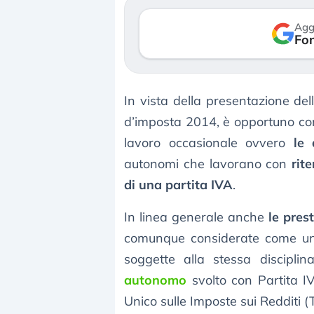
verso le (…)
Agg
Fon
3 agosto 2026
In vista della presentazione de
d’imposta 2014, è opportuno cons
lavoro occasionale ovvero
le 
autonomi che lavorano con
rit
di una partita IVA
.
In linea generale anche
le pres
comunque considerate come una
soggette alla stessa disciplin
autonomo
svolto con Partita IV
Unico sulle Imposte sui Redditi (