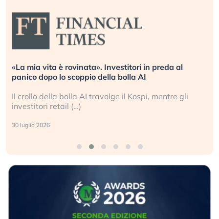
«La mia vita è rovinata». Investitori in preda al
panico dopo lo scoppio della bolla AI
Il crollo della bolla AI travolge il Kospi, mentre gli
investitori retail (…)
30 luglio 2026