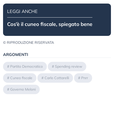
LEGGI ANCHE
Cos’è il cuneo fiscale, spiegato bene
© RIPRODUZIONE RISERVATA
ARGOMENTI
#
Partito Democratico
#
Spending review
#
Cuneo fiscale
#
Carlo Cottarelli
#
Pnrr
#
Governo Meloni