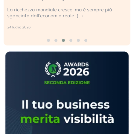
La ricchezza mondiale cresce, ma è sempre più
sganciata dall’economia reale. (…)
24 luglio 2026