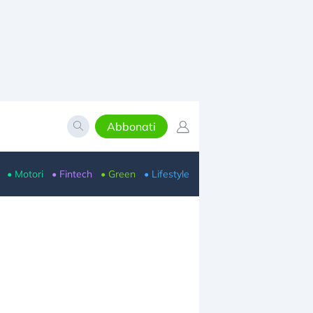
Abbonati
• Motori
• Fintech
• Green
• Lifestyle