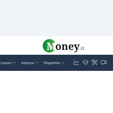
& Lavoro
Imprese
Risparmio