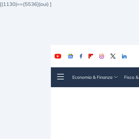
[(1130|=={5536}|oui)
]
Economia & Finanza
Fisco 