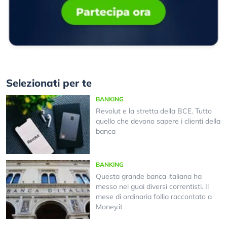
Selezionati per te
BANKING
Revolut e la stretta della BCE. Tutto
quello che devono sapere i clienti della
banca
BANKING
Questa grande banca italiana ha
messo nei guai diversi correntisti. Il
mese di ordinaria follia raccontato a
Money.it