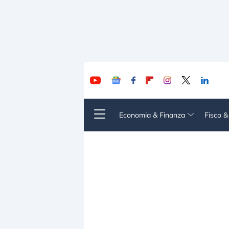
Economia & Finanza
Fisco 