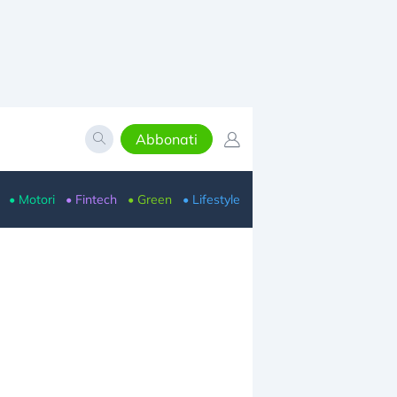
Abbonati
• Motori
• Fintech
• Green
• Lifestyle