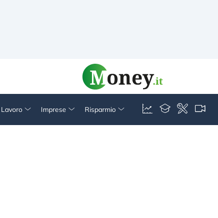
& Lavoro
Imprese
Risparmio