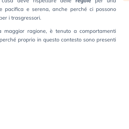
i casa deve rispettare delle
regole
per una
le pacifica e serena, anche perché ci possono
er i trasgressori.
a maggior ragione, è tenuto a comportamenti
i perché proprio in questo contesto sono presenti