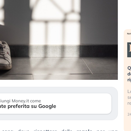
». Investitori
Quando la finanza pesa più
R
o lo scoppio
dell’economia reale. L’America sta
S
ripetendo gli errori del 2008?
s
travolge il
La ricchezza mondiale cresce, ma è
G
itori retail (…)
sempre più sganciata dall’economia
i
iungi Money.it come
reale. (…)
te preferita su Google
17
24 luglio 2026