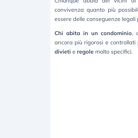
Chiunque abbia dei vicini d
convivenza quanto più possibi
essere delle conseguenze legali p
Chi abita in un condominio
, 
ancora più rigorosi e controllat
divieti
e
regole
molto specifici.