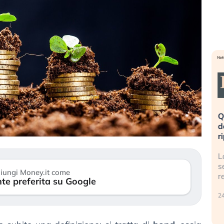
eme alla
«La mia vita è rovinata». Investitori
Q
uidando il
in preda al panico dopo lo scoppio
d
della bolla AI
r
finalmente
Il crollo della bolla AI travolge il
L
tanchezza
Kospi, mentre gli investitori retail (…)
s
iungi Money.it come
r
te preferita su Google
30 luglio 2026
24