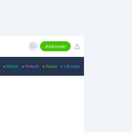
Abbonati
• Motori
• Fintech
• Green
• Lifestyle