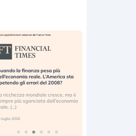
uando la finanza pesa più
Russia e Cina pronti
ell’economia reale. L’America sta
Starlink. Gli investit
ipetendo gli errori del 2008?
sottovalutando il ris
a ricchezza mondiale cresce, ma è
Gli investitori tech c
empre più sganciata dall’economia
ignorare il rischio geop
eale. (…)
17 luglio 2026
 luglio 2026