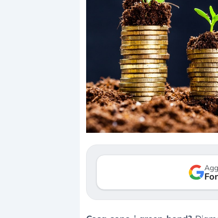
Dalle valutazioni estr
correzione. Cosa sta g
repricing degli asset?
Gli investitori stanno 
mostrando segni di s
Agg
verso le (…)
Fon
3 agosto 2026