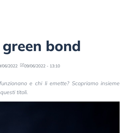
i green bond
/06/2022
09/06/2022 - 13:10
unzionano e chi li emette? Scopriamo insieme
uesti titoli.