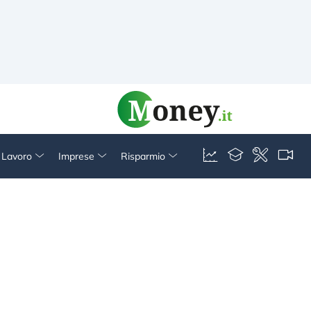
& Lavoro
Imprese
Risparmio