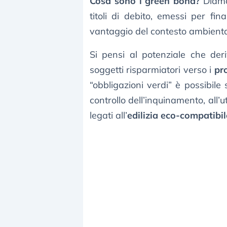
Cosa sono i green bond?
Diamo 
titoli di debito, emessi per fi
vantaggio del contesto ambiental
Si pensi al potenziale che deri
soggetti risparmiatori verso i
pr
“obbligazioni verdi” è possibile
controllo dell’inquinamento, all’ut
legati all’
edilizia eco-compatibil