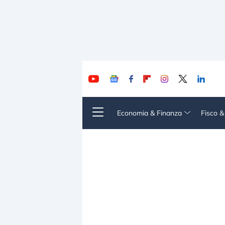
Economia & Finanza
Fisco 