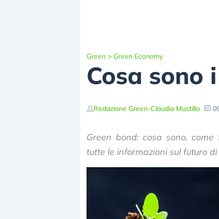
Green
>
Green Economy
Cosa sono 
Redazione Green
-
Claudia Mustillo
09
Green bond: cosa sono, come f
tutte le informazioni sul futuro di q