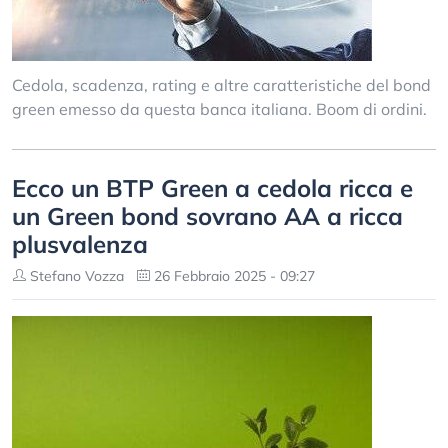
Cedola, scadenza, rating e altre caratteristiche del bond
green emesso da questa banca italiana. Boom di ordini.
Ecco un BTP Green a cedola ricca e
un Green bond sovrano AA a ricca
plusvalenza
Stefano Vozza
26 Febbraio 2025 - 09:27