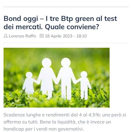
Bond oggi – I tre Btp green al test
dei mercati. Quale conviene?
Lorenzo Raffo
18 Aprile 2023 - 18:10
Scadenze lunghe e rendimenti dal 4 al 4,5%: uno però si
afferma su tutti. Bene la liquidità, che è invece un
handicap per i verdi non governativi.