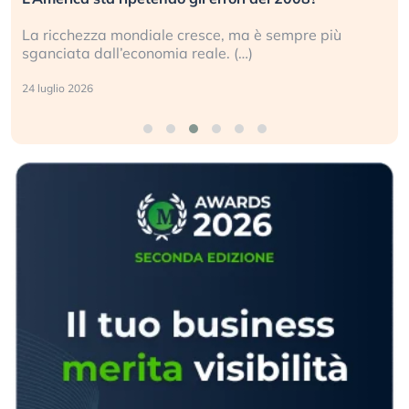
La ricchezza mondiale cresce, ma è sempre più
sganciata dall’economia reale. (…)
24 luglio 2026