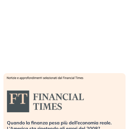
Quando la finanza pesa più dell’economia reale.
L’America sta ripetendo gli errori del 2008?