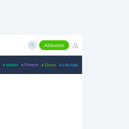
Abbonati
• Motori
• Fintech
• Green
• Lifestyle