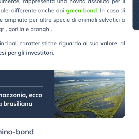
almente, rappresenta una novità assoluta per il
nale, differente anche dai
green bond
. In caso di
ampliato per altre specie di animali selvatici a
gri, gorilla e oranghi.
incipali caratteristiche riguardo al suo
valore
, al
esi per gli investitori
.
mazzonia, ecco
à brasiliana
Rhino-bond