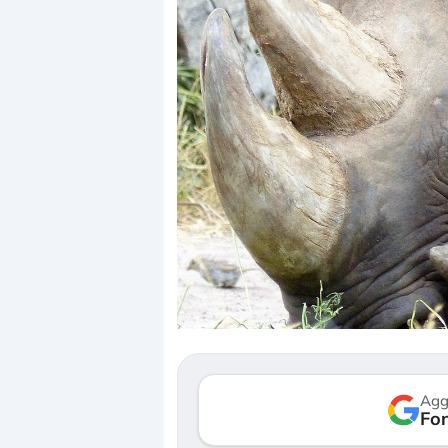
Dalle valutazioni estr
correzione. Cosa sta g
repricing degli asset?
Gli investitori stanno 
mostrando segni di s
Agg
verso le (…)
Fon
3 agosto 2026