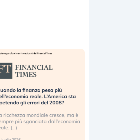
uando la finanza pesa più
Russia e Cina pronti
ell’economia reale. L’America sta
Starlink. Gli investit
ipetendo gli errori del 2008?
sottovalutando il ris
a ricchezza mondiale cresce, ma è
Gli investitori tech c
empre più sganciata dall’economia
ignorare il rischio geop
eale. (…)
17 luglio 2026
 luglio 2026