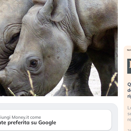
eme alla
«La mia vita è rovinata». Investitori
Q
uidando il
in preda al panico dopo lo scoppio
d
della bolla AI
r
finalmente
Il crollo della bolla AI travolge il
L
tanchezza
Kospi, mentre gli investitori retail (…)
s
iungi Money.it come
r
te preferita su Google
30 luglio 2026
24