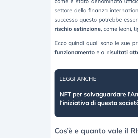
come è stato denominato uffici
settore della finanza internazio
successo questo potrebbe essere 
rischio estinzione
, come leoni, ti
Ecco quindi quali sono le sue pr
funzionamento
e ai
risultati att
LEGGI ANCHE
NFT per salvaguardare l’A
l’iniziativa di questa societ
Cos’è e quanto vale il 