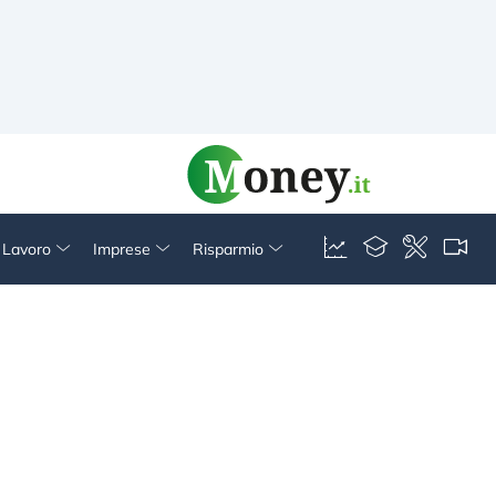
& Lavoro
Imprese
Risparmio