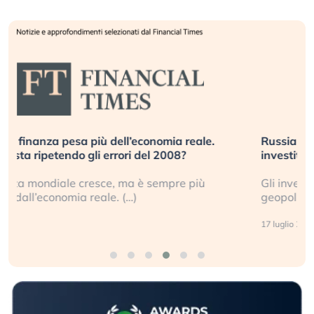
Russia e Cina pronti a spegnere Starlink. Gli
investitori stanno sottovalutando il rischio?
Gli investitori tech continuano a ignorare il rischio
geopolitico: il (…)
17 luglio 2026