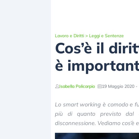
Lavoro e Diritti
>
Leggi e Sentenze
Cos’è il dir
è important
Isabella Policarpio
19 Maggio 2020 - 
Lo smart working è comodo e fun
più di quanto previsto dal c
disconnessione. Vediamo cos’è e