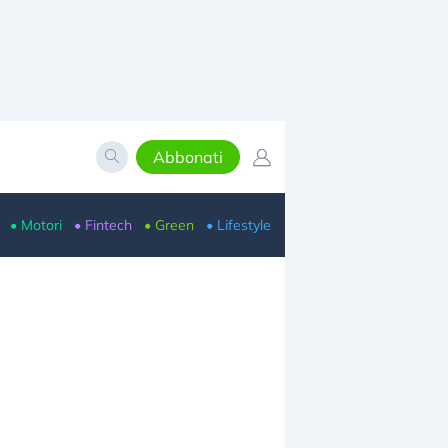
Abbonati
• Motori
• Fintech
• Green
• Lifestyle