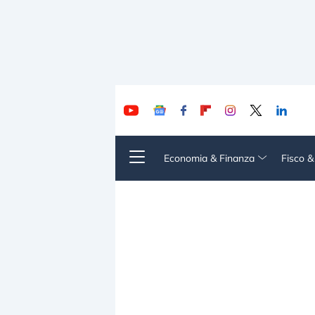
Economia & Finanza
Fisco 