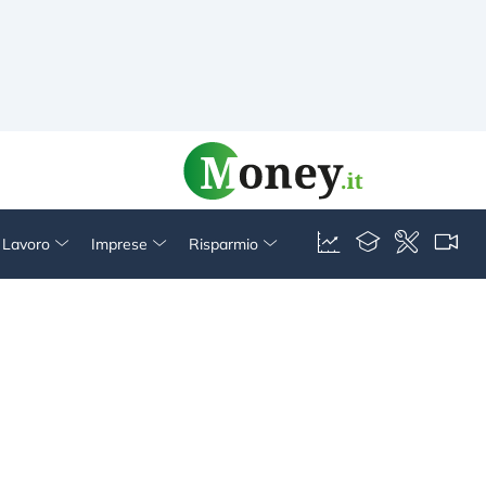
& Lavoro
Imprese
Risparmio