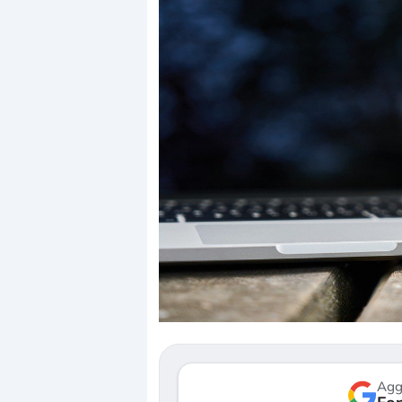
Dalle valutazioni estr
correzione. Cosa sta g
repricing degli asset?
Gli investitori stanno 
mostrando segni di s
verso le (…)
Agg
3 agosto 2026