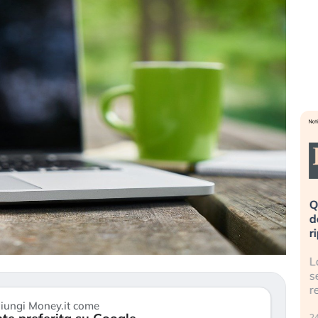
eme alla
«La mia vita è rovinata». Investitori
Q
uidando il
in preda al panico dopo lo scoppio
d
della bolla AI
r
finalmente
Il crollo della bolla AI travolge il
L
tanchezza
Kospi, mentre gli investitori retail (…)
s
r
30 luglio 2026
iungi Money.it come
24