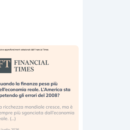
uando la finanza pesa più
Russia e Cina pronti
ell’economia reale. L’America sta
Starlink. Gli investit
ipetendo gli errori del 2008?
sottovalutando il ris
a ricchezza mondiale cresce, ma è
Gli investitori tech c
empre più sganciata dall’economia
ignorare il rischio geop
eale. (…)
17 luglio 2026
 luglio 2026