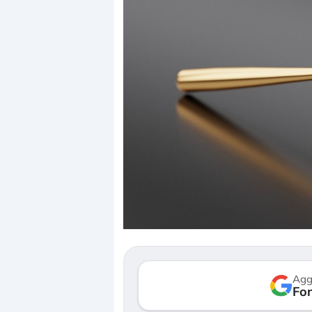
Dalle valutaz
correzione. C
repricing deg
Gli investito
mostrando se
Agg
verso le (…)
Fon
3 agosto 2026