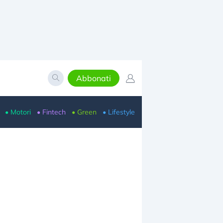
Abbonati
• Motori
• Fintech
• Green
• Lifestyle