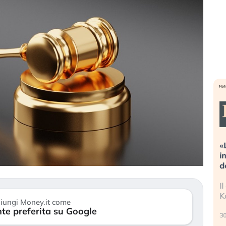
ioni estreme alla
«La mia vita è rovinata». Investit
osa sta guidando il
in preda al panico dopo lo scopp
li asset?
della bolla AI
ri stanno finalmente
Il crollo della bolla AI travolge il
gni di stanchezza
Kospi, mentre gli investitori retail
iungi Money.it come
te preferita su Google
30 luglio 2026