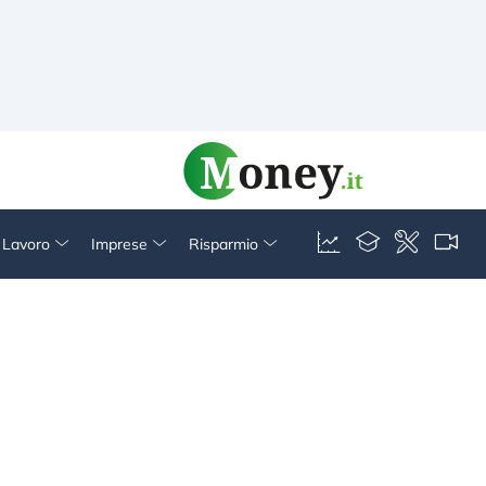
& Lavoro
Imprese
Risparmio