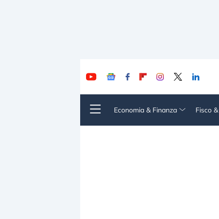
Economia & Finanza
Fisco 