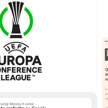
eme alla
«La mia vita è rovinata». Investitori
Q
uidando il
in preda al panico dopo lo scoppio
d
della bolla AI
r
finalmente
Il crollo della bolla AI travolge il
L
tanchezza
Kospi, mentre gli investitori retail (…)
s
r
30 luglio 2026
iungi Money.it come
24