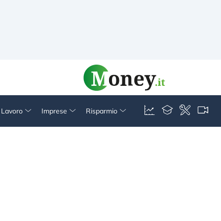
& Lavoro
Imprese
Risparmio