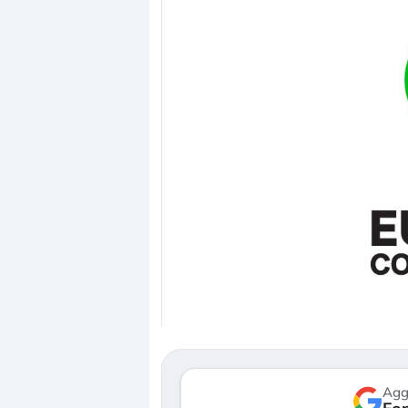
Dalle valutazioni estr
correzione. Cosa sta g
repricing degli asset?
Gli investitori stanno 
mostrando segni di s
verso le (…)
Agg
3 agosto 2026