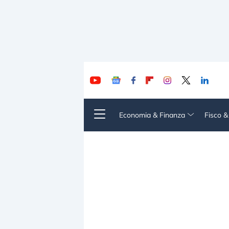
Economia & Finanza
Fisco 