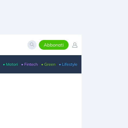
Abbonati
• Motori
• Fintech
• Green
• Lifestyle