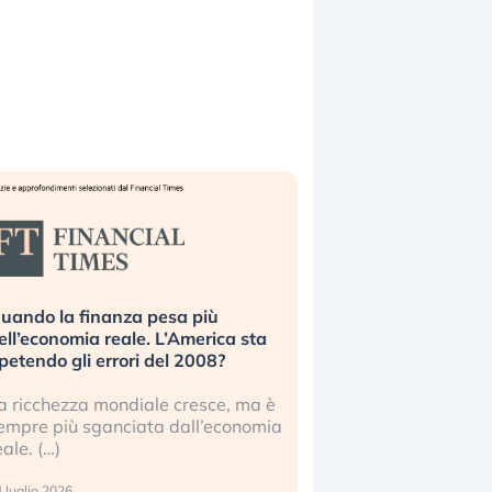
uando la finanza pesa più
Russia e Cina pronti
ell’economia reale. L’America sta
Starlink. Gli investit
ipetendo gli errori del 2008?
sottovalutando il ris
a ricchezza mondiale cresce, ma è
Gli investitori tech c
empre più sganciata dall’economia
ignorare il rischio geop
eale. (…)
17 luglio 2026
 luglio 2026