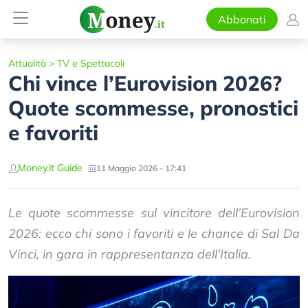
Abbonati
Attualità
>
TV e Spettacoli
Chi vince l’Eurovision 2026?
Quote scommesse, pronostici
e favoriti
Money.it Guide
11 Maggio 2026 - 17:41
Le quote scommesse sul vincitore dell’Eurovision
2026: ecco chi sono i favoriti e le chance di Sal Da
Vinci, in gara in rappresentanza dell’Italia.