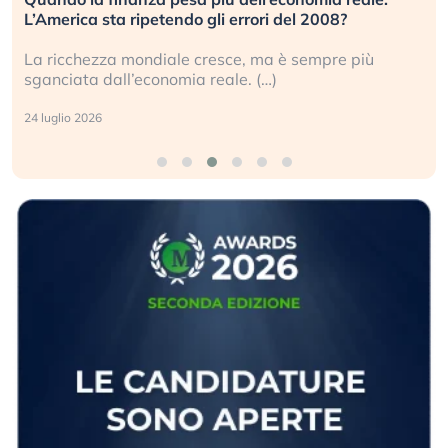
L’America sta ripetendo gli errori del 2008?
La ricchezza mondiale cresce, ma è sempre più
sganciata dall’economia reale. (…)
24 luglio 2026