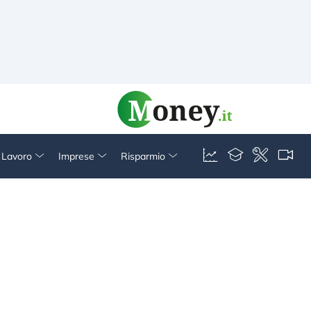
& Lavoro
Imprese
Risparmio