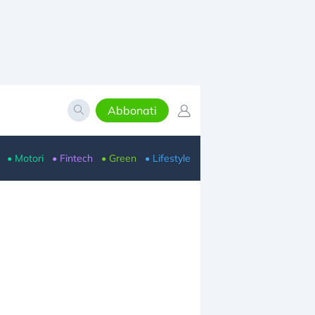
Abbonati
• Motori
• Fintech
• Green
• Lifestyle