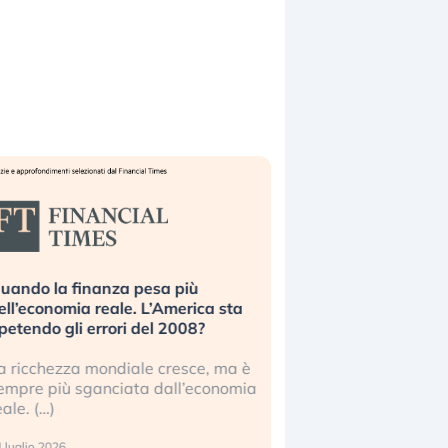
uando la finanza pesa più
Russia e Cina pronti
ell’economia reale. L’America sta
Starlink. Gli investit
ipetendo gli errori del 2008?
sottovalutando il ris
a ricchezza mondiale cresce, ma è
Gli investitori tech c
empre più sganciata dall’economia
ignorare il rischio geop
eale. (…)
17 luglio 2026
 luglio 2026