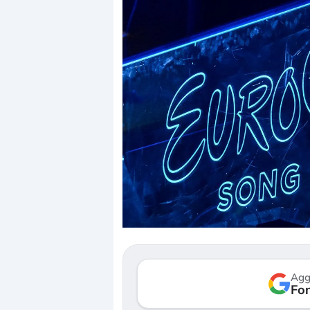
Dalle valutazioni estr
correzione. Cosa sta g
repricing degli asset?
Gli investitori stanno 
mostrando segni di s
Agg
verso le (…)
Fon
3 agosto 2026