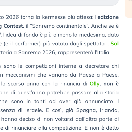
 2026 torna la kermesse più attesa: l’
edizione
g Contest
, il “Sanremo continentale”. Anche se è
l
, l’idea di fondo è più o meno la medesima, dato
(e il performer) più votata dagli spettatori.
Sal
vittoria a Sanremo 2026, rappresenterà l’Italia.
 sono le competizioni interne a decretare chi
con meccanismi che variano da Paese a Paese.
o scorso anno con la rinuncia di
Olly
,
non è
zione di quest’anno potrebbe passare alla storia
 che sono in tanti ad aver già annunciato il
senza di Israele. E così, già Spagna, Irlanda,
hanno deciso di non voltarsi dall’altra parte di
 e di rinunciare alla competizione. E non è detto