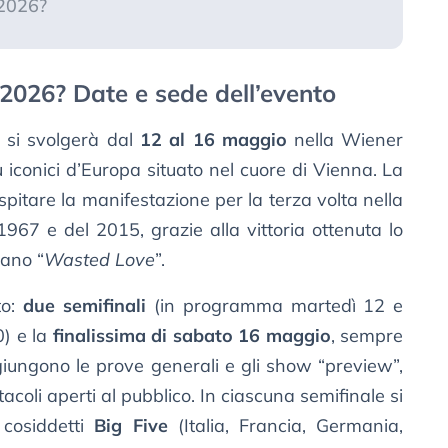
 2026?
 2026? Date e sede dell’evento
 si svolgerà dal
12 al 16 maggio
nella Wiener
ù iconici d’Europa situato nel cuore di Vienna. La
spitare la manifestazione per la terza volta nella
 1967 e del 2015, grazie alla vittoria ottenuta lo
rano “
Wasted Love
”.
to:
due semifinali
(in programma martedì 12 e
0) e la
finalissima di sabato 16 maggio
, sempre
giungono le prove generali e gli show “preview”,
acoli aperti al pubblico. In ciascuna semifinale si
 cosiddetti
Big Five
(Italia, Francia, Germania,