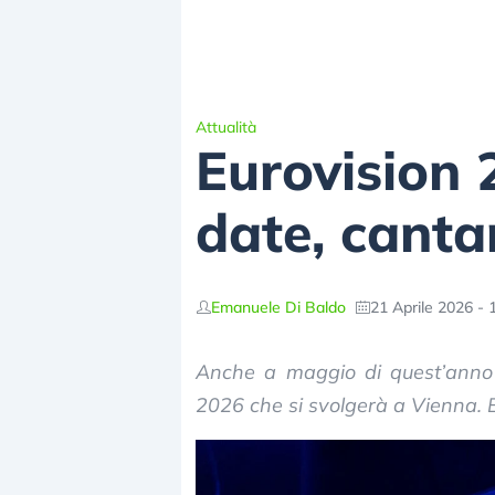
Attualità
Eurovision 
date, canta
Emanuele Di Baldo
21 Aprile 2026 - 
Anche a maggio di quest’anno t
2026 che si svolgerà a Vienna. E