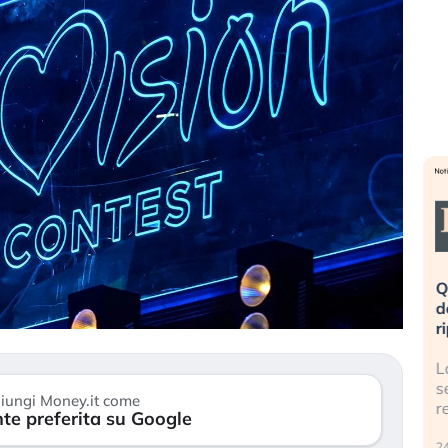
eme alla
«La mia vita è rovinata». Investitori
Q
uidando il
in preda al panico dopo lo scoppio
d
della bolla AI
r
finalmente
Il crollo della bolla AI travolge il
L
tanchezza
Kospi, mentre gli investitori retail (…)
s
iungi Money.it come
r
te preferita su Google
30 luglio 2026
24