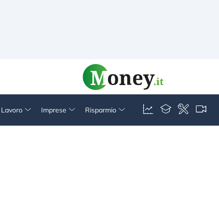
& Lavoro
Imprese
Risparmio