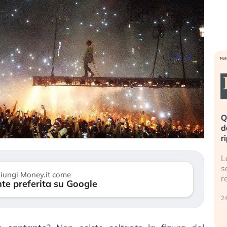
eme alla
«La mia vita è rovinata». Investitori
Q
uidando il
in preda al panico dopo lo scoppio
d
della bolla AI
r
finalmente
Il crollo della bolla AI travolge il
L
tanchezza
Kospi, mentre gli investitori retail (…)
s
iungi Money.it come
r
te preferita su Google
30 luglio 2026
24