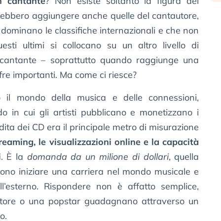
 cantante
? Non esiste soltanto la figura del
trebbero aggiungere anche quelle del cantautore,
 dominano le classifiche internazionali e che non
ti ultimi si collocano su un altro livello di
l cantante – soprattutto quando raggiunge una
re importanti. Ma come ci riesce?
o il mondo della musica e delle connessioni,
 in cui gli artisti pubblicano e monetizzano i
dita dei CD era il principale metro di misurazione
treaming, le visualizzazioni online e la capacità
i
. È la
domanda da un milione di dollari
, quella
iono iniziare una carriera nel mondo musicale e
l’esterno. Rispondere non è affatto semplice,
utore o una popstar guadagnano attraverso un
o.