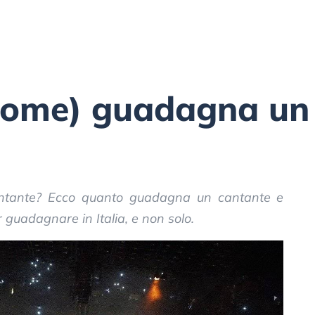
come) guadagna un
cantante? Ecco quanto guadagna un cantante e
r guadagnare in Italia, e non solo.