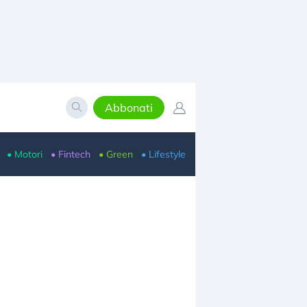
Abbonati
• Motori
• Fintech
• Green
• Lifestyle