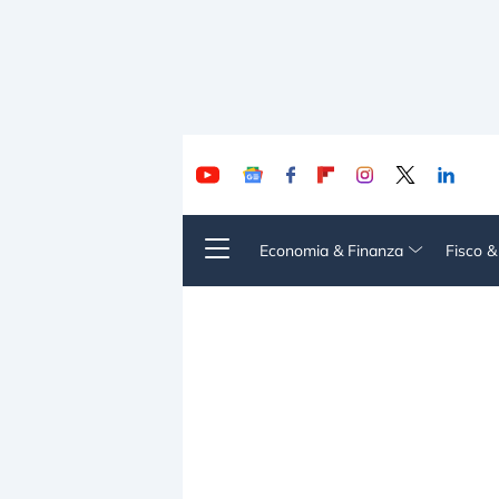
Economia & Finanza
Fisco 