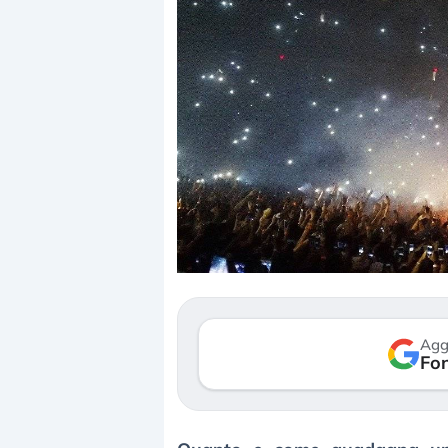
Dalle valutazioni estr
correzione. Cosa sta g
repricing degli asset?
Gli investitori stanno 
mostrando segni di s
Agg
verso le (…)
Fon
3 agosto 2026