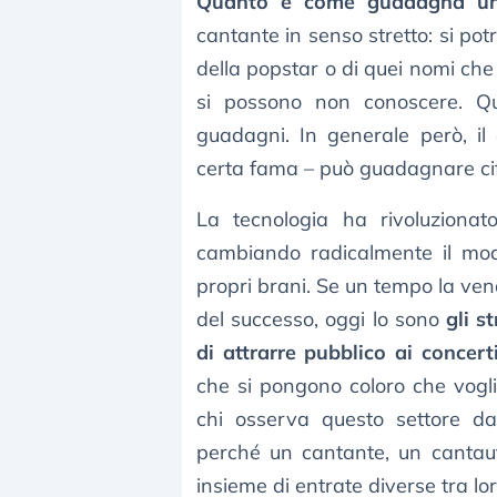
Quanto e come guadagna un
cantante in senso stretto: si po
della popstar o di quei nomi che
si possono non conoscere. Ques
guadagni. In generale però, i
certa fama – può guadagnare cif
La tecnologia ha rivoluzionat
cambiando radicalmente il modo
propri brani. Se un tempo la ven
del successo, oggi lo sono
gli s
di attrarre pubblico ai concert
che si pongono coloro che vogl
chi osserva questo settore dal
perché un cantante, un canta
insieme di entrate diverse tra lor