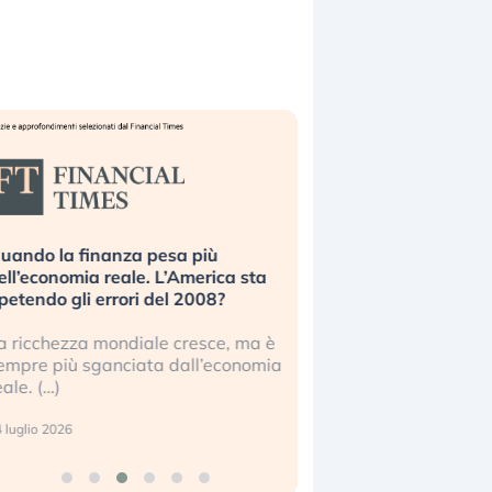
uando la finanza pesa più
Russia e Cina pronti
ell’economia reale. L’America sta
Starlink. Gli investit
ipetendo gli errori del 2008?
sottovalutando il ris
a ricchezza mondiale cresce, ma è
Gli investitori tech c
empre più sganciata dall’economia
ignorare il rischio geop
eale. (…)
17 luglio 2026
 luglio 2026