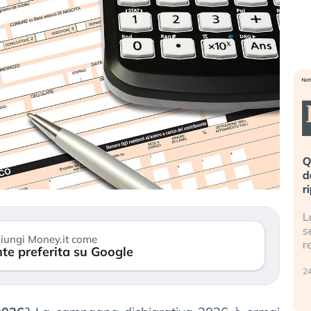
eme alla
«La mia vita è rovinata». Investitori
Q
uidando il
in preda al panico dopo lo scoppio
d
della bolla AI
r
finalmente
Il crollo della bolla AI travolge il
L
tanchezza
Kospi, mentre gli investitori retail (…)
s
iungi Money.it come
r
te preferita su Google
30 luglio 2026
24