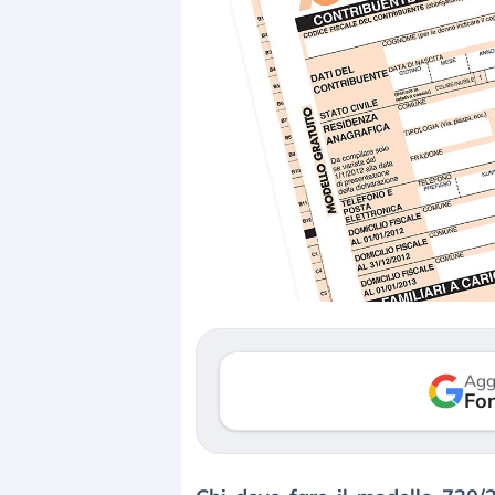
Dalle valutazioni estr
correzione. Cosa sta g
repricing degli asset?
Gli investitori stanno 
mostrando segni di s
Agg
verso le (…)
Fon
3 agosto 2026