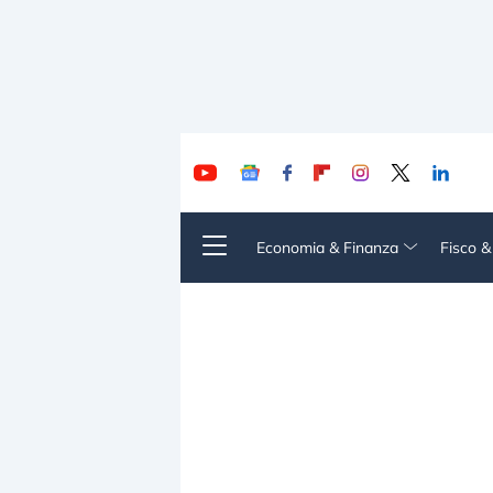
Economia & Finanza
Fisco 