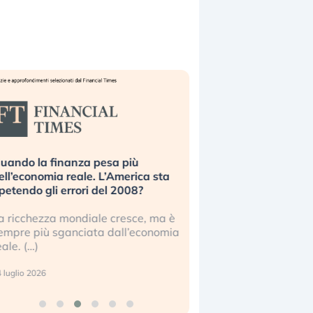
uando la finanza pesa più
Russia e Cina pronti
ell’economia reale. L’America sta
Starlink. Gli investit
ipetendo gli errori del 2008?
sottovalutando il ris
a ricchezza mondiale cresce, ma è
Gli investitori tech c
empre più sganciata dall’economia
ignorare il rischio geop
eale. (…)
17 luglio 2026
 luglio 2026