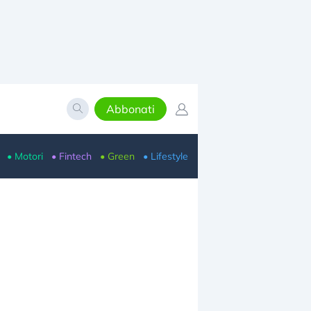
Abbonati
• Motori
• Fintech
• Green
• Lifestyle