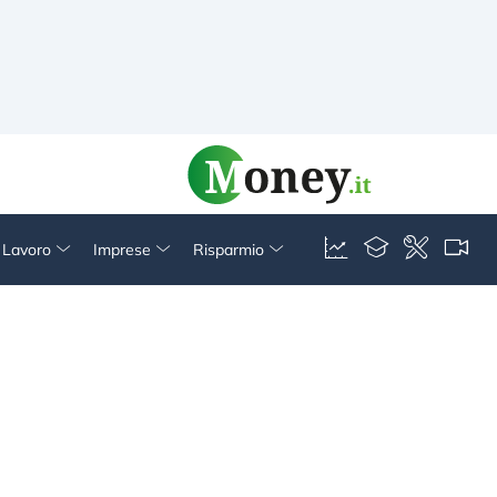
& Lavoro
Imprese
Risparmio