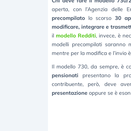
Chi deve fare il modello 730/
aperta, con l’Agenzia delle
precompilato
lo scorso
30 apr
modificare, integrare e trasmet
il
modello Redditi
, invece, è ne
modelli precompilati saranno 
mentre per la modifica e l’invio 
Il modello 730, da sempre, è c
pensionati
presentano la prop
contribuente, però, deve av
presentazione
oppure se è eson