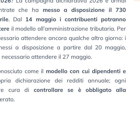
2026
? La campagna dichiarativa 2026 è ormai
 Entrate che ha
messo a disposizione il 730
ile
. Dal
14 maggio i contribuenti potranno
tere
il modello all’amministrazione tributaria. Per
cessario attendere ancora qualche altro giorno: i
messi a disposizione a partire dal 20 maggio,
è necessario attendere il 27 maggio.
onosciuto come il
modello con cui dipendenti e
ria dichiarazione dei redditi annuale; ogni
ere cura di
controllare se è obbligato alla
erato.