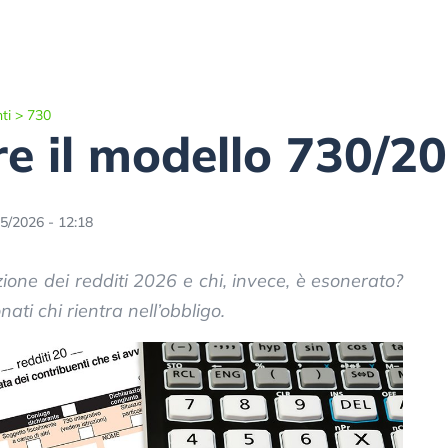
ti
>
730
re il modello 730/2
5/2026 - 12:18
ione dei redditi 2026 e chi, invece, è esonerato?
ti chi rientra nell’obbligo.