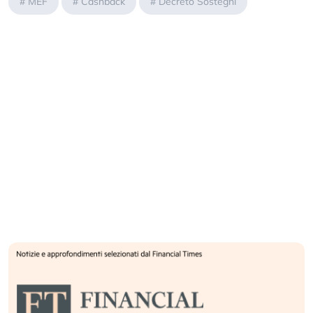
#
MEF
#
Cashback
#
Decreto Sostegni