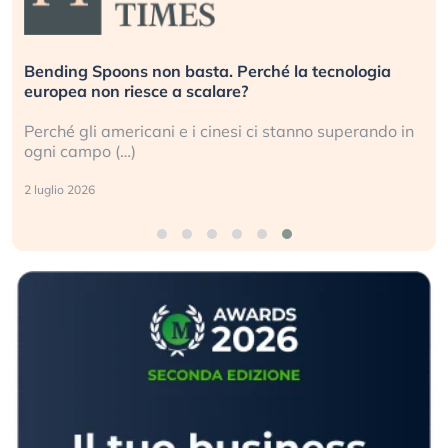
Bending Spoons non basta. Perché la tecnologia
D
europea non riesce a scalare?
g
Perché gli americani e i cinesi ci stanno superando in
G
ogni campo (…)
s
2 luglio 2026
3 