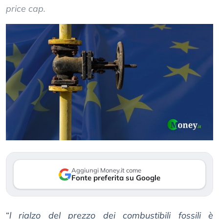
price cap.
Aggiungi Money.it come
Fonte preferita su Google
“
l rialzo del prezzo dei combustibili fossili è