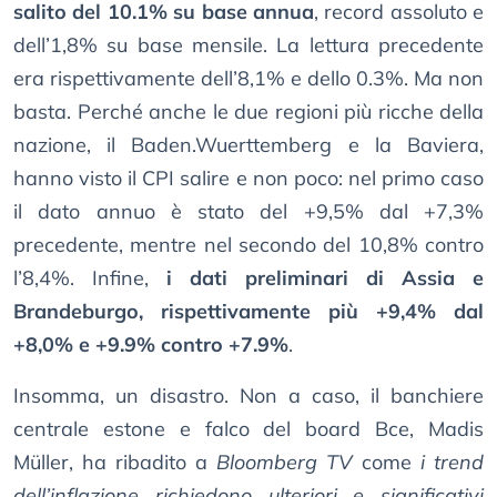
salito del 10.1% su base annua
, record assoluto e
dell’1,8% su base mensile. La lettura precedente
era rispettivamente dell’8,1% e dello 0.3%. Ma non
basta. Perché anche le due regioni più ricche della
nazione, il Baden.Wuerttemberg e la Baviera,
hanno visto il CPI salire e non poco: nel primo caso
il dato annuo è stato del +9,5% dal +7,3%
precedente, mentre nel secondo del 10,8% contro
l’8,4%. Infine,
i dati preliminari di Assia e
Brandeburgo, rispettivamente più +9,4% dal
+8,0% e +9.9% contro +7.9%
.
Insomma, un disastro. Non a caso, il banchiere
centrale estone e falco del board Bce, Madis
Müller, ha ribadito a
Bloomberg TV
come
i trend
dell’inflazione richiedono ulteriori e significativi