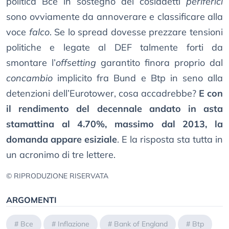
politica Bce in sostegno dei cosiddetti
periferici
sono ovviamente da annoverare e classificare alla
voce
falco
. Se lo spread dovesse prezzare tensioni
politiche e legate al DEF talmente forti da
smontare l’
offsetting
garantito finora proprio dal
concambio
implicito fra Bund e Btp in seno alla
detenzioni dell’Eurotower, cosa accadrebbe?
E con
il rendimento del decennale andato in asta
stamattina al 4.70%, massimo dal 2013, la
domanda appare esiziale
. E la risposta sta tutta in
un acronimo di tre lettere.
© RIPRODUZIONE RISERVATA
ARGOMENTI
#
Bce
#
Inflazione
#
Bank of England
#
Btp