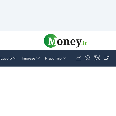
& Lavoro
Imprese
Risparmio