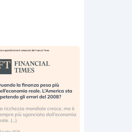
uando la finanza pesa più
Russia e Cina pronti
ell’economia reale. L’America sta
Starlink. Gli investit
ipetendo gli errori del 2008?
sottovalutando il ris
a ricchezza mondiale cresce, ma è
Gli investitori tech c
empre più sganciata dall’economia
ignorare il rischio geop
eale. (…)
17 luglio 2026
 luglio 2026