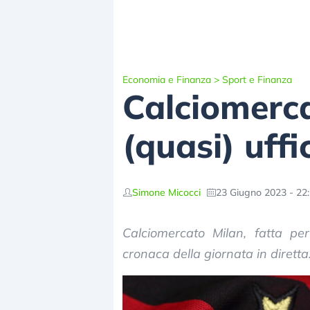
Economia e Finanza
>
Sport e Finanza
Calciomerca
(quasi) uff
Simone Micocci
23 Giugno 2023 - 22
Calciomercato Milan, fatta per
cronaca della giornata in diretta