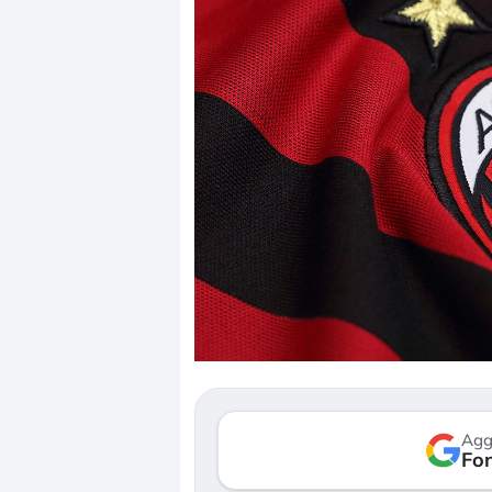
Dalle valutazioni estr
correzione. Cosa sta g
repricing degli asset?
Gli investitori stanno 
mostrando segni di s
Agg
verso le (…)
Fon
3 agosto 2026