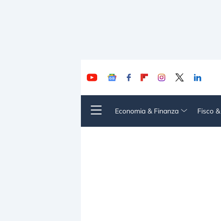
Economia & Finanza
Fisco 