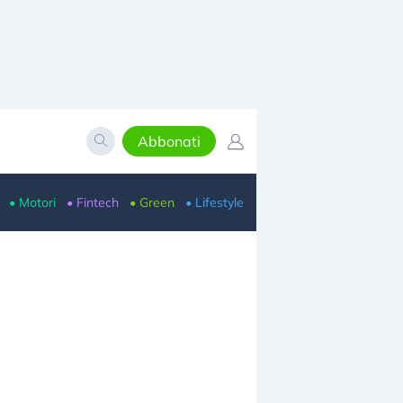
Abbonati
• Motori
• Fintech
• Green
• Lifestyle