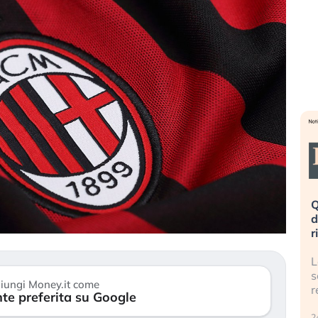
eme alla
«La mia vita è rovinata». Investitori
Q
uidando il
in preda al panico dopo lo scoppio
d
della bolla AI
r
finalmente
Il crollo della bolla AI travolge il
L
tanchezza
Kospi, mentre gli investitori retail (…)
s
iungi Money.it come
r
te preferita su Google
30 luglio 2026
24