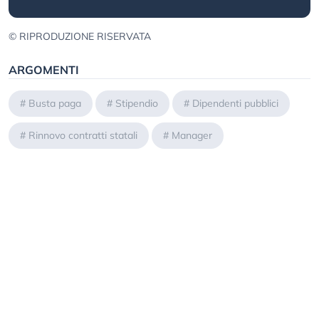
© RIPRODUZIONE RISERVATA
ARGOMENTI
#
Busta paga
#
Stipendio
#
Dipendenti pubblici
#
Rinnovo contratti statali
#
Manager