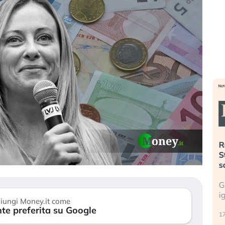
». Investitori
Quando la finanza pesa più
R
o lo scoppio
dell’economia reale. L’America sta
S
ripetendo gli errori del 2008?
s
travolge il
La ricchezza mondiale cresce, ma è
G
itori retail (…)
sempre più sganciata dall’economia
i
iungi Money.it come
reale. (…)
te preferita su Google
17
24 luglio 2026