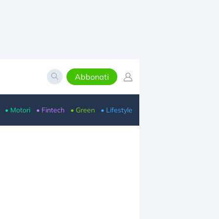
Abbonati
• Motori
• Fintech
• Green
• Lifestyle