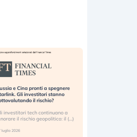
ussia e Cina pronti a spegnere
La grande operazion
tarlink. Gli investitori stanno
insabbiamento sui da
ottovalutando il rischio?
l’AI, spiegata sul Fi
li investitori tech continuano a
Le regole sulla trasp
gnorare il rischio geopolitico: il (…)
sembrano non valere 
center e le big (…)
 luglio 2026
9 luglio 2026