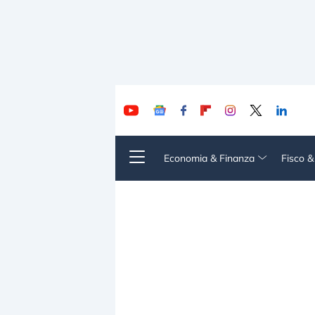
Economia & Finanza
Fisco 