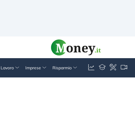
& Lavoro
Imprese
Risparmio