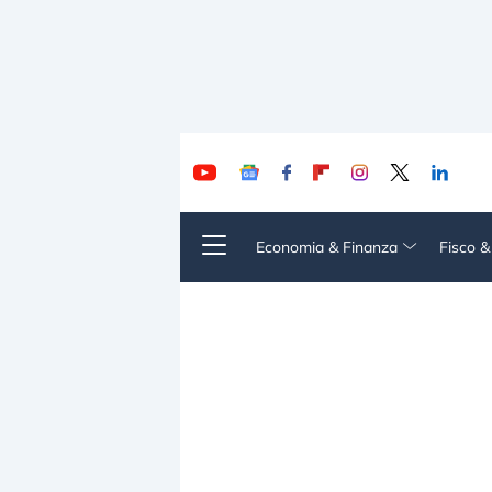
Economia & Finanza
Fisco 