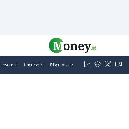
& Lavoro
Imprese
Risparmio