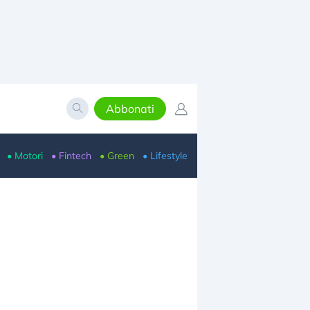
Abbonati
• Motori
• Fintech
• Green
• Lifestyle