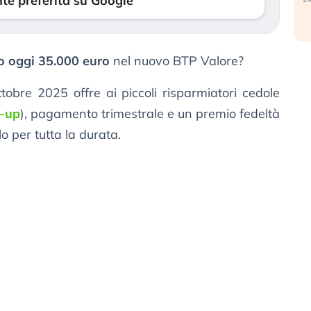
te preferita su Google
o oggi 35.000 euro
nel nuovo BTP Valore?
obre 2025 offre ai piccoli risparmiatori cedole
-up
), pagamento trimestrale e un premio fedeltà
lo per tutta la durata.