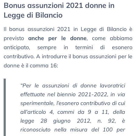
Bonus assunzioni 2021 donne in
Legge di Bilancio
Il bonus assunzioni 2021 in Legge di Bilancio è
previsto
anche per le donne
, come abbiamo
anticipato, sempre in termini di esonero
contributivo. A introdurre il bonus assunzioni per le
donne è il comma 16:
“Per le assunzioni di donne lavoratrici
effettuate nel biennio 2021-2022, in via
sperimentale, l’esonero contributivo di cui
all’articolo 4, commi da 9 a 11, della
legge 28 giugno 2012, n. 92, è
riconosciuto nella misura del 100 per