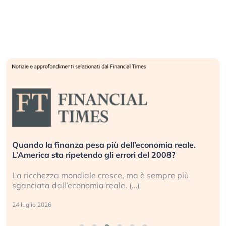
Quando la finanza pesa più dell’economia reale.
L’America sta ripetendo gli errori del 2008?
La ricchezza mondiale cresce, ma è sempre più
sganciata dall’economia reale. (…)
24 luglio 2026