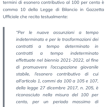
termini di esonero contributivo al 100 per cento è
comma 10 della Legge di Bilancio in Gazzetta
Ufficiale che recita testualmente:
“Per le nuove assunzioni a tempo
indeterminato e per le trasformazioni dei
contratti a tempo determinato in
contratti a tempo indeterminato
effettuate nel biennio 2021-2022, al fine
di promuovere l’occupazione giovanile
stabile, l’esonero contributivo di cui
all’articolo 1, commi da 100 a 105 e 107,
della legge 27 dicembre 2017, n. 205, è
riconosciuto nella misura del 100 per
cento, per un periodo massimo di