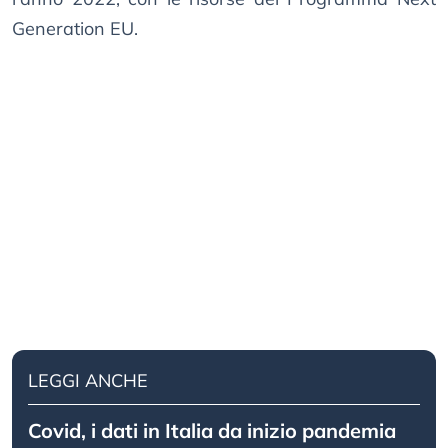
Generation EU.
LEGGI ANCHE
Covid, i dati in Italia da inizio pandemia