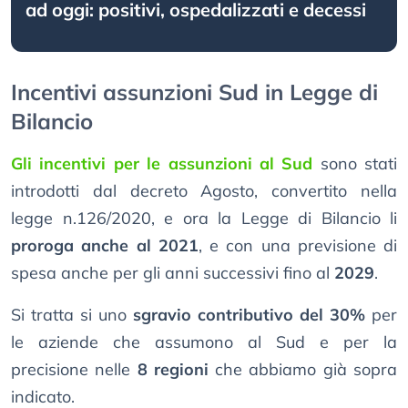
ad oggi: positivi, ospedalizzati e decessi
Incentivi assunzioni Sud in Legge di
Bilancio
Gli incentivi per le assunzioni al Sud
sono stati
introdotti dal decreto Agosto, convertito nella
legge n.126/2020, e ora la Legge di Bilancio li
proroga anche al 2021
, e con una previsione di
spesa anche per gli anni successivi fino al
2029
.
Si tratta si uno
sgravio contributivo del 30%
per
le aziende che assumono al Sud e per la
precisione nelle
8 regioni
che abbiamo già sopra
indicato.