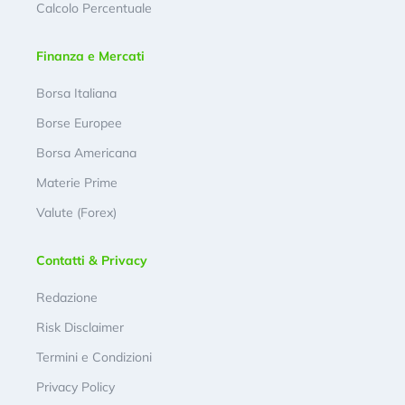
Calcolo Percentuale
Finanza e Mercati
Borsa Italiana
Borse Europee
Borsa Americana
Materie Prime
Valute (Forex)
Contatti & Privacy
Redazione
Risk Disclaimer
Termini e Condizioni
Privacy Policy