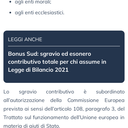
agli enti morali;
agli enti ecclesiastici.
LEGGI ANCHE
Bonus Sud: sgravio ed esonero
contributivo totale per chi assume in
Legge di Bilancio 2021
Lo sgravio contributivo è subordinato
all’autorizzazione della Commissione Europea
prevista ai sensi dell’articolo 108, paragrafo 3, del
Trattato sul funzionamento dell’Unione europea in
materia di aiuti di Stato.