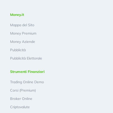
Money.it
Mappa del Sito
Money Premium
Money Aziende
Pubblicità
Pubblicità Elettorale
Strumenti Finanziari
Trading Online Demo
Corsi (Premium)
Broker Online
Criptovalute