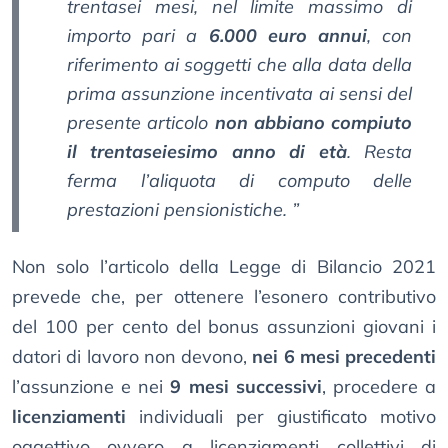
trentasei mesi, nel limite massimo di
importo pari a
6.000 euro annui
, con
riferimento ai soggetti che alla data della
prima assunzione incentivata ai sensi del
presente articolo
non abbiano compiuto
il trentaseiesimo anno di età
. Resta
ferma l’aliquota di computo delle
prestazioni pensionistiche. ”
Non solo l’articolo della Legge di Bilancio 2021
prevede che, per ottenere l’esonero contributivo
del 100 per cento del bonus assunzioni giovani i
datori di lavoro non devono,
nei 6 mesi precedenti
l’assunzione e nei
9 mesi successivi
, procedere a
licenziamenti
individuali per giustificato motivo
oggettivo ovvero a licenziamenti collettivi di