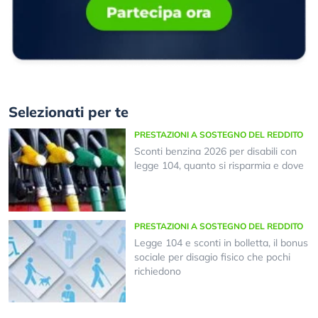
Selezionati per te
PRESTAZIONI A SOSTEGNO DEL REDDITO
Sconti benzina 2026 per disabili con
legge 104, quanto si risparmia e dove
PRESTAZIONI A SOSTEGNO DEL REDDITO
Legge 104 e sconti in bolletta, il bonus
sociale per disagio fisico che pochi
richiedono