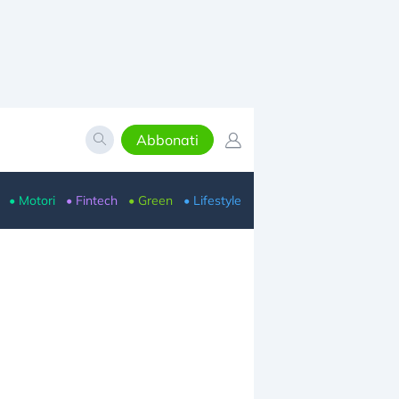
Abbonati
• Motori
• Fintech
• Green
• Lifestyle