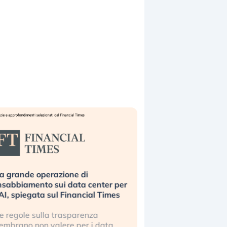
a grande operazione di
Bending Spoons non 
nsabbiamento sui data center per
la tecnologia europe
’AI, spiegata sul Financial Times
scalare?
e regole sulla trasparenza
Perché gli americani e 
embrano non valere per i data
stanno superando in 