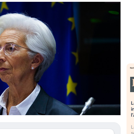
sa più
Russia e Cina pronti a spegnere
L
’America sta
Starlink. Gli investitori stanno
i
l 2008?
sottovalutando il rischio?
l
 cresce, ma è
Gli investitori tech continuano a
L
dall’economia
ignorare il rischio geopolitico: il (…)
s