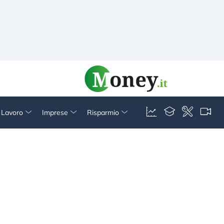
& Lavoro
Imprese
Risparmio