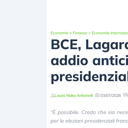
Economia e Finanza
>
Economia internazi
BCE, Lagar
addio antici
presidenzia
Laura Naka Antonelli
03/07/2026
“È possibile. Credo che sia nec
per le elezioni presidenziali fra