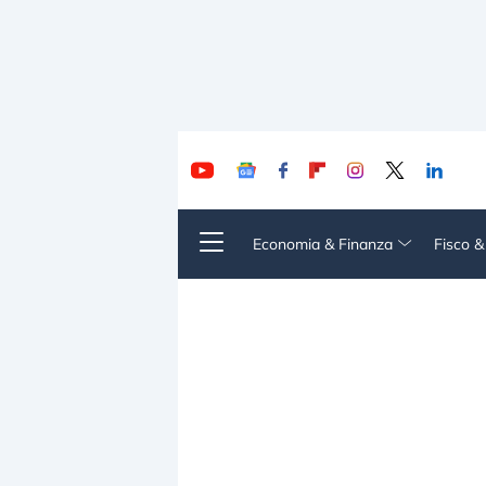
Economia & Finanza
Fisco 