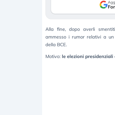
Agg
reale. (…)
Fon
luglio 2026
24 luglio 2026
Alla fine, dopo averli smenti
ammesso i rumor relativi a un 
della BCE.
Motivo:
le elezioni presidenziali