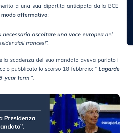
merito a una sua dipartita anticipata dalla BCE,
n modo affermativo
:
ia
necessario ascoltare una voce europea
nel
esidenziali francesi”.
ella scadenza del suo mandato aveva parlato il
icolo pubblicato lo scorso 18 febbraio: “
Lagarde
 8-year term
”.
la Presidenza
mandato”.